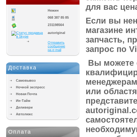
для вас цен
Нежин
068 387 85 85
Если вы не
231198564
магазине и
autoriginal
запчасть, п
Отправить
сообщение
запрос по Vi
на e-mail
Вы можете 
Доставка
квалифици
менеджерам
Самовывоз
Ночной экспресс
или областя
Новая Почта
представит
Ин-Тайм
Деливери
autoriginal.
Автолюкс
самостояте
необходиму
Оплата