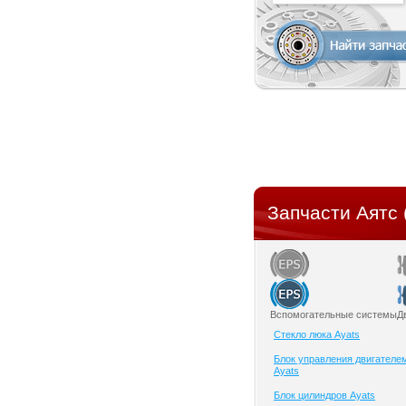
Запчасти Аятс 
Вспомогательные системы
Д
Cтекло люка Ayats
Блок управления двигателе
Ayats
Блок цилиндров Ayats