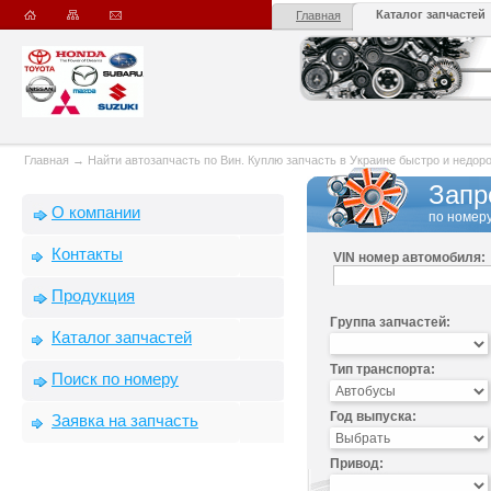
Каталог запчастей
Главная
Главная
→
Найти автозапчасть по Вин. Куплю запчасть в Украине быстро и недорого
Запр
О компании
по номеру
Контакты
VIN номер автомобиля:
Продукция
Группа запчастей:
Каталог запчастей
Тип транспорта:
Поиск по номеру
Год выпуска:
Заявка на запчасть
Привод: