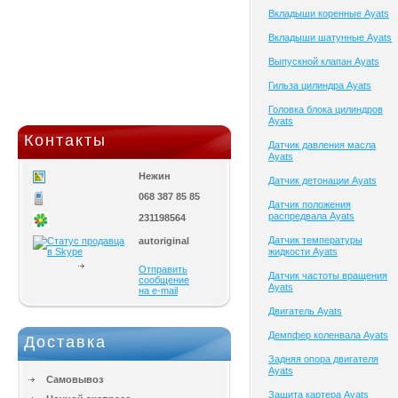
Вкладыши коренные Ayats
Вкладыши шатунные Ayats
Выпускной клапан Ayats
Гильза цилиндра Ayats
Головка блока цилиндров
Ayats
Контакты
Датчик давления масла
Ayats
Нежин
Датчик детонации Ayats
068 387 85 85
Датчик положения
распредвала Ayats
231198564
Датчик температуры
autoriginal
жидкости Ayats
Отправить
Датчик частоты вращения
сообщение
Ayats
на e-mail
Двигатель Ayats
Демпфер коленвала Ayats
Доставка
Задняя опора двигателя
Ayats
Самовывоз
Защита картера Ayats