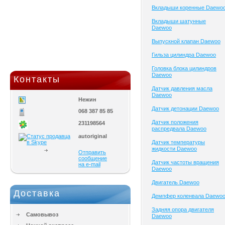
Вкладыши коренные Daewo
Вкладыши шатунные
Daewoo
Выпускной клапан Daewoo
Гильза цилиндра Daewoo
Головка блока цилиндров
Daewoo
Контакты
Датчик давления масла
Daewoo
Нежин
Датчик детонации Daewoo
068 387 85 85
Датчик положения
231198564
распредвала Daewoo
autoriginal
Датчик температуры
жидкости Daewoo
Отправить
сообщение
Датчик частоты вращения
на e-mail
Daewoo
Двигатель Daewoo
Доставка
Демпфер коленвала Daewo
Задняя опора двигателя
Самовывоз
Daewoo