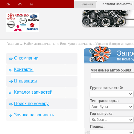
Каталог запчастей
Главная
Главная
→
Найти автозапчасть по Вин. Куплю запчасть в Украине быстро и недорого
Запр
О компании
по номеру
Контакты
VIN номер автомобиля:
Продукция
Группа запчастей:
Каталог запчастей
Тип транспорта:
Поиск по номеру
Год выпуска:
Заявка на запчасть
Привод: