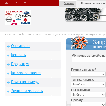
Каталог запчастей
Главная
Главная
→
Найти автозапчасть по Вин. Куплю запчасть в Украине быстро и недорого
Запр
О компании
по номеру
Контакты
VIN номер автомобиля:
Продукция
Группа запчастей:
Каталог запчастей
Тип транспорта:
Поиск по номеру
Год выпуска:
Заявка на запчасть
Привод: