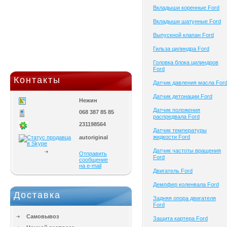
Вкладыши коренные Ford
Вкладыши шатунные Ford
Выпускной клапан Ford
Гильза цилиндра Ford
Головка блока цилиндров
Ford
Контакты
Датчик давления масла For
Датчик детонации Ford
Нежин
Датчик положения
068 387 85 85
распредвала Ford
231198564
Датчик температуры
жидкости Ford
autoriginal
Датчик частоты вращения
Отправить
Ford
сообщение
на e-mail
Двигатель Ford
Демпфер коленвала Ford
Доставка
Задняя опора двигателя
Ford
Самовывоз
Защита картера Ford