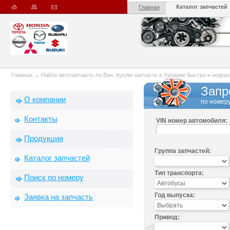
Каталог запчастей
Главная
Главная
→
Найти автозапчасть по Вин. Куплю запчасть в Украине быстро и недорого
Запр
О компании
по номеру
Контакты
VIN номер автомобиля:
Продукция
Группа запчастей:
Каталог запчастей
Тип транспорта:
Поиск по номеру
Год выпуска:
Заявка на запчасть
Привод: