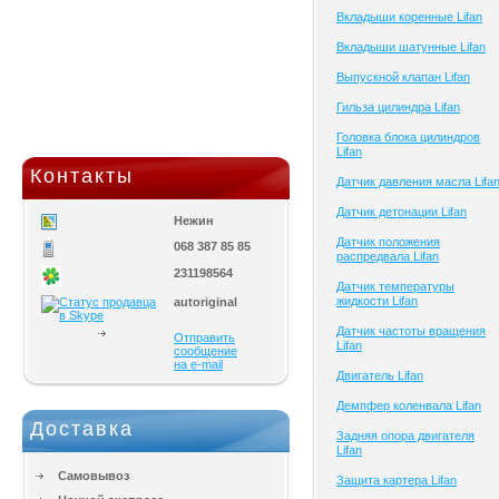
Вкладыши коренные Lifan
Вкладыши шатунные Lifan
Выпускной клапан Lifan
Гильза цилиндра Lifan
Головка блока цилиндров
Lifan
Контакты
Датчик давления масла Lifa
Датчик детонации Lifan
Нежин
Датчик положения
068 387 85 85
распредвала Lifan
231198564
Датчик температуры
жидкости Lifan
autoriginal
Датчик частоты вращения
Отправить
Lifan
сообщение
на e-mail
Двигатель Lifan
Демпфер коленвала Lifan
Доставка
Задняя опора двигателя
Lifan
Самовывоз
Защита картера Lifan