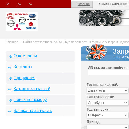
Каталог запчастей
Главная
Главная
→
Найти автозапчасть по Вин. Куплю запчасть в Украине быстро и недорого
Запр
О компании
по номеру
Контакты
VIN номер автомобиля:
Продукция
Группа запчастей:
Каталог запчастей
Тип транспорта:
Поиск по номеру
Год выпуска:
Заявка на запчасть
Привод: