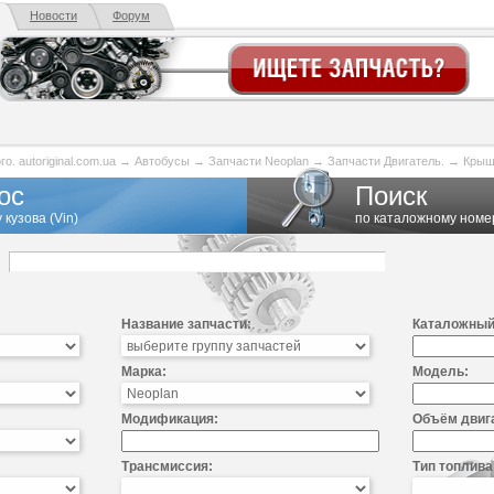
Новости
Форум
. autoriginal.com.ua
→
Автобусы
→
Запчасти Neoplan
→
Запчасти Двигатель.
→
Крыш
ос
Поиск
 кузова (Vin)
по каталожному номе
Название запчасти:
Каталожный
Марка:
Модель:
Модификация:
Объём двиг
Трансмиссия:
Тип топлива