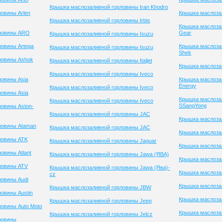
Крышка маслозаливной горловины Iran Khodro
овины Arlen
Крышка маслоза
Крышка маслозаливной горловины Irbis
Крышка маслоза
ловины ARO
Gear
Крышка маслозаливной горловины Isuzu
овины Artega
Крышка маслоза
Крышка маслозаливной горловины Isuzu
Shek
ловины Ashok
Крышка маслозаливной горловины Italjet
Крышка маслозал
Крышка маслозаливной горловины Iveco
овины Asia
Крышка маслозал
Energy
Крышка маслозаливной горловины Iveco
овины Asia
Крышка маслоза
Крышка маслозаливной горловины Iveco
SSangYong
овины Aston-
Крышка маслозаливной горловины JAC
Крышка маслозал
ловины Ataman
Крышка маслозаливной горловины JAC
Крышка маслозал
ловины ATK
Крышка маслозаливной горловины Jaguar
Крышка маслозал
овины Atlant
Крышка маслозаливной горловины Jawa (ЯВА)
Крышка маслозал
ловины ATV
Крышка маслозаливной горловины Jawa (Ява)-
Крышка маслозал
cz
овины Audi
Крышка маслоза
Крышка маслозаливной горловины JBW
овины Austin
Крышка маслоза
Крышка маслозаливной горловины Jeep
овины Auto Moto
Крышка маслоза
Крышка маслозаливной горловины Jelcz
ловины