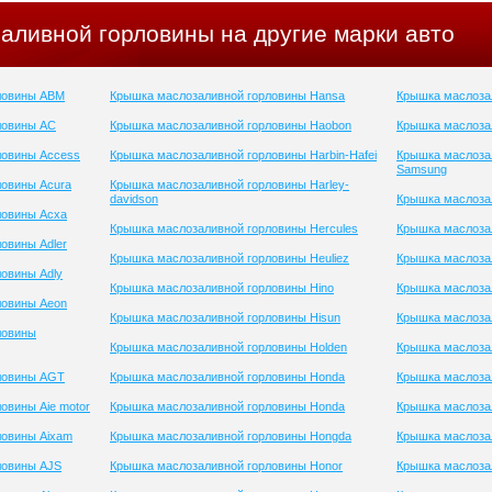
аливной горловины на другие марки авто
ловины ABM
Крышка маслозаливной горловины Hansa
Крышка маслоза
ловины AC
Крышка маслозаливной горловины Haobon
Крышка маслоза
ловины Access
Крышка маслозаливной горловины Harbin-Hafei
Крышка маслоза
Samsung
ловины Acura
Крышка маслозаливной горловины Harley-
davidson
Крышка маслозал
ловины Acxa
Крышка маслозаливной горловины Hercules
Крышка маслозал
овины Adler
Крышка маслозаливной горловины Heuliez
Крышка маслоза
овины Adly
Крышка маслозаливной горловины Hino
Крышка маслоза
ловины Aeon
Крышка маслозаливной горловины Hisun
Крышка маслоза
ловины
Крышка маслозаливной горловины Holden
Крышка маслоза
ловины AGT
Крышка маслозаливной горловины Honda
Крышка маслоза
овины Aie motor
Крышка маслозаливной горловины Honda
Крышка маслоза
ловины Aixam
Крышка маслозаливной горловины Hongda
Крышка маслозал
ловины AJS
Крышка маслозаливной горловины Honor
Крышка маслоза