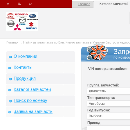
Каталог запчастей
Главная
Главная
→
Найти автозапчасть по Вин. Куплю запчасть в Украине быстро и недорого
Запр
О компании
по номеру
Контакты
VIN номер автомобиля:
Продукция
Группа запчастей:
Каталог запчастей
Тип транспорта:
Поиск по номеру
Год выпуска:
Заявка на запчасть
Привод: