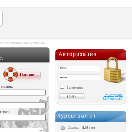
ка маслозаливной горловины
Авторизация
ру
 номер:
Запомнить
Регистрация
Мой пароль?
ателя:
Курсы валют
:
8.08 грн
Доллар