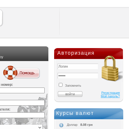
Авторизация
ру
 номер:
Запомнить
Регистрация
Мой пароль?
ателя:
Курсы валют
:
8.08 грн
Доллар