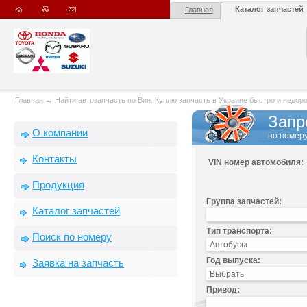
Каталог запчастей
Главная
Главная
→
Найти автозапчасть по Вин. Куплю запчасть в Украине быстро и недорого
Запр
О компании
по номеру
Контакты
VIN номер автомобиля:
Продукция
Группа запчастей:
Каталог запчастей
Тип транспорта:
Поиск по номеру
Год выпуска:
Заявка на запчасть
Привод: