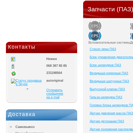
Запчасти (ПАЗ
Вспомогательные системы
Д
Контакты
Cтекло люка ПАЗ
Блок управления двигателе
Нежин
Блок цилиндров ПАЗ
068 387 85 85
231198564
Вкладыши коренные ПАЗ
autoriginal
Вкладыши шатунные ПАЗ
Выпускной клапан ПАЗ
Отправить
сообщение
на e-mail
Гильза цилиндра ПАЗ
Головка блока цилиндров П
Доставка
Датчик давления масла ПАЗ
Датчик детонации ПАЗ
Самовывоз
Датчик положения распред