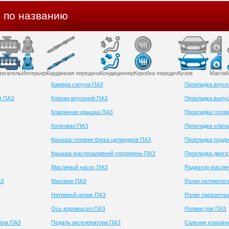
) по названию
вигатель
Интерьер
Карданная передача
Кондиционер
Коробка передач
Кузов
Масла
Камера сапуна ПАЗ
Прокладка впуск
м ПАЗ
Клапан впускной ПАЗ
Прокладка выпус
Клапанная крышка ПАЗ
Прокладка голов
Коленвал ПАЗ
Прокладка клап
Крышка головки блока цилиндров ПАЗ
Прокладка поддо
Крышка маслозаливной горловины ПАЗ
Прокладки двига
Масляный насос ПАЗ
Радиатор масля
АЗ
Маховик ПАЗ
Ролик натяжите
Натяжной ролик ПАЗ
Ролик паразитн
Ось коромысел ПАЗ
Ролики грм ПАЗ
вала ПАЗ
Педаль акселератора ПАЗ
Сальник клапан