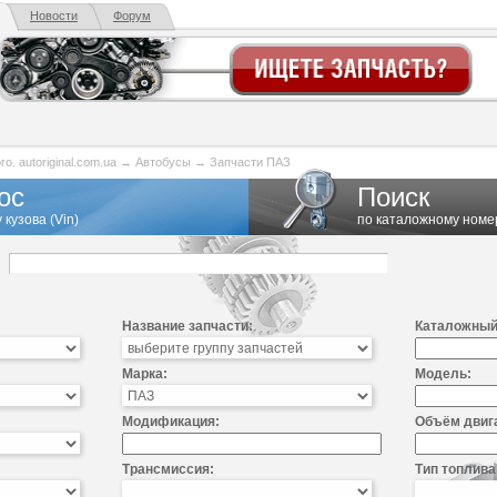
Новости
Форум
. autoriginal.com.ua
→
Автобусы
→
Запчасти ПАЗ
ос
Поиск
 кузова (Vin)
по каталожному номе
Название запчасти:
Каталожный
Марка:
Модель:
Модификация:
Объём двиг
Трансмиссия:
Тип топлива