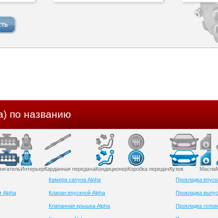
a) по названию
вигатель
Интерьер
Карданная передача
Кондиционер
Коробка передач
Кузов
Масла
Камера сапуна Alpha
Прокладка впуск
 Alpha
Клапан впускной Alpha
Прокладка выпус
Клапанная крышка Alpha
Прокладка голов