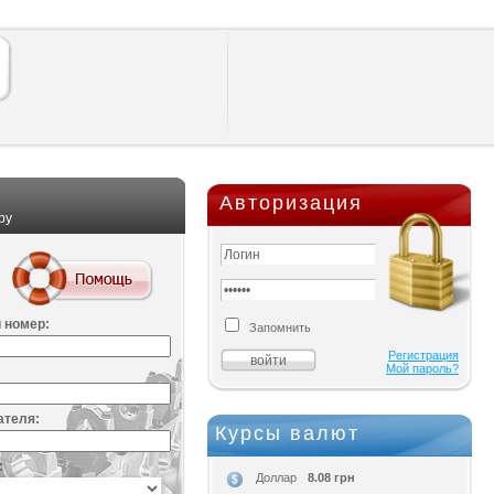
Авторизация
ру
 номер:
Запомнить
Регистрация
Мой пароль?
ателя:
Курсы валют
:
8.08 грн
Доллар