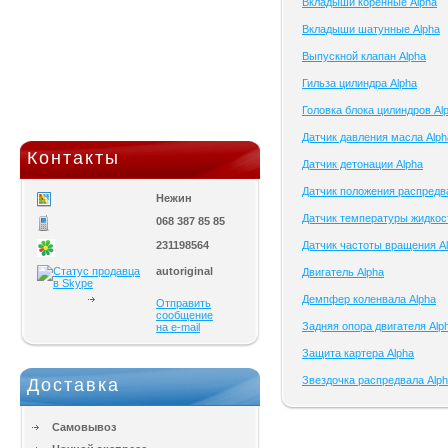
Вкладыши коренные Alpha
Вкладыши шатунные Alpha
Выпускной клапан Alpha
Гильза цилиндра Alpha
Головка блока цилиндров Al
Датчик давления масла Alph
Контакты
Датчик детонации Alpha
Датчик положения распредв
Нежин
Датчик температуры жидкос
068 387 85 85
231198564
Датчик частоты вращения A
autoriginal
Двигатель Alpha
Демпфер коленвала Alpha
Отправить
сообщение
Задняя опора двигателя Alp
на e-mail
Защита картера Alpha
Звездочка распредвала Alp
Доставка
Самовывоз