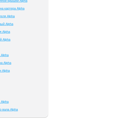
нной крышки Alpha
на картера Alpha
теля Alpha
ый Alpha
я Alpha
й Alpha
 Alpha
на Alpha
и Alpha
 Alpha
о вала Alpha