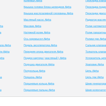
Коленвал Alpha
Прокладка клапа
Крышка головки блока цилиндров Alpha
Прокладка поддо
Крышка маслозаливной горловины Alpha
Прокладки двига
Масляный насос Alpha
Радиатор маслян
pha
Маховик Alpha
Ролик натяжител
a
Натяжной ролик Alpha
Ролик паразитны
Ось коромысел Alpha
Ролики грм Alpha
ала Alpha
Педаль акселератора Alpha
Сальник клапана
ти Alpha
Передняя опора двигателя Alpha
Толкатель клапа
lpha
Поддон картера ( масляный ) Alpha
Успокоитель цеп
Подушка двигателя Alpha
Храповик Alpha
Полукольца Alpha
Цепь Alpha
ha
Поршень Alpha
Цепь грм Alpha
Поршневые кольца Alpha
Шкив генератора
ha
Поршневые пальцы Alpha
Шкив коленчатог