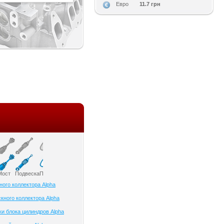
11.7 грн
Евро
Мост
Подвеска
Приборы и датчики
Привод колеса
Ременный привод
Рулевое управлени
ного коллектора Alpha
кного коллектора Alpha
ки блока цилиндров Alpha