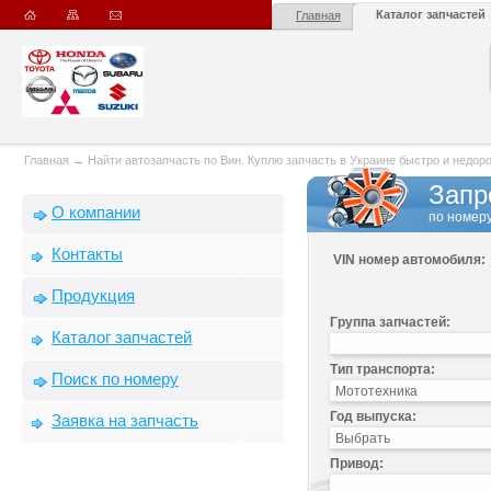
Каталог запчастей
Главная
Главная
→
Найти автозапчасть по Вин. Куплю запчасть в Украине быстро и недорого
Запр
О компании
по номеру
Контакты
VIN номер автомобиля:
Продукция
Группа запчастей:
Каталог запчастей
Тип транспорта:
Поиск по номеру
Год выпуска:
Заявка на запчасть
Привод: