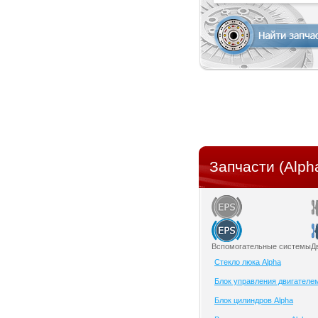
Запчасти (Alph
Вспомогательные системы
Д
Cтекло люка Alpha
Блок управления двигателем
Блок цилиндров Alpha