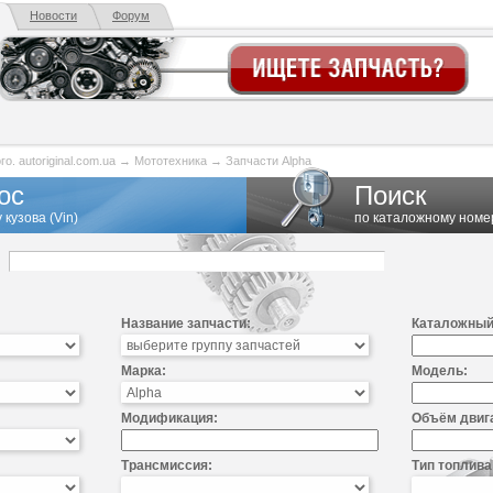
Новости
Форум
. autoriginal.com.ua
→
Мототехника
→
Запчасти Alpha
ос
Поиск
 кузова (Vin)
по каталожному номе
Название запчасти:
Каталожный
Марка:
Модель:
Модификация:
Объём двиг
Трансмиссия:
Тип топлива