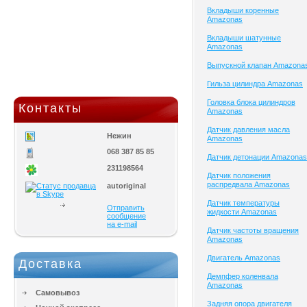
Вкладыши коренные
Amazonas
Вкладыши шатунные
Amazonas
Выпускной клапан Amazona
Гильза цилиндра Amazonas
Головка блока цилиндров
Контакты
Amazonas
Датчик давления масла
Нежин
Amazonas
068 387 85 85
Датчик детонации Amazonas
231198564
Датчик положения
распредвала Amazonas
autoriginal
Датчик температуры
Отправить
жидкости Amazonas
сообщение
на e-mail
Датчик частоты вращения
Amazonas
Двигатель Amazonas
Доставка
Демпфер коленвала
Amazonas
Самовывоз
Задняя опора двигателя