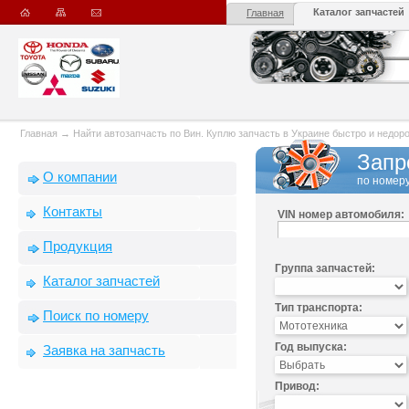
Каталог запчастей
Главная
Главная
→
Найти автозапчасть по Вин. Куплю запчасть в Украине быстро и недорого
Запр
О компании
по номеру
Контакты
VIN номер автомобиля:
Продукция
Группа запчастей:
Каталог запчастей
Тип транспорта:
Поиск по номеру
Год выпуска:
Заявка на запчасть
Привод: