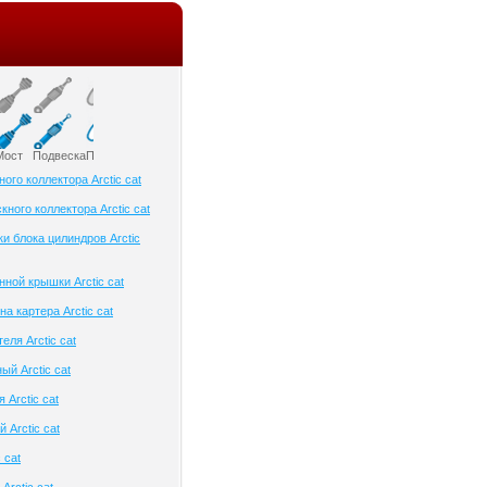
Мост
Подвеска
Приборы и датчики
Привод колеса
Ременный привод
Рулевое управлени
ого коллектора Arctic cat
ного коллектора Arctic cat
и блока цилиндров Arctic
ной крышки Arctic cat
а картера Arctic cat
еля Arctic cat
й Arctic cat
 Arctic cat
 Arctic cat
 cat