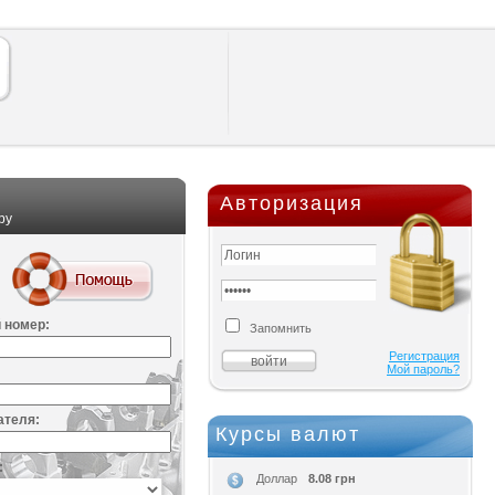
Авторизация
ру
 номер:
Запомнить
Регистрация
Мой пароль?
ателя:
Курсы валют
:
8.08 грн
Доллар