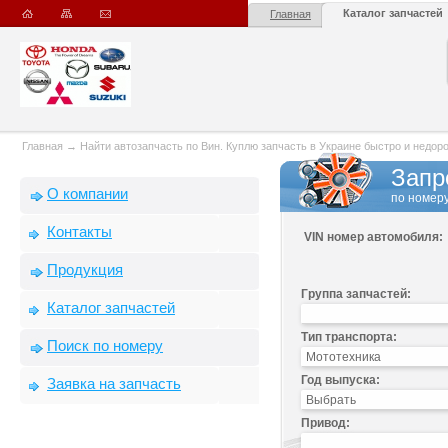
Каталог запчастей
Главная
Главная
→
Найти автозапчасть по Вин. Куплю запчасть в Украине быстро и недорого
Запр
О компании
по номеру
Контакты
VIN номер автомобиля:
Продукция
Группа запчастей:
Каталог запчастей
Тип транспорта:
Поиск по номеру
Год выпуска:
Заявка на запчасть
Привод: