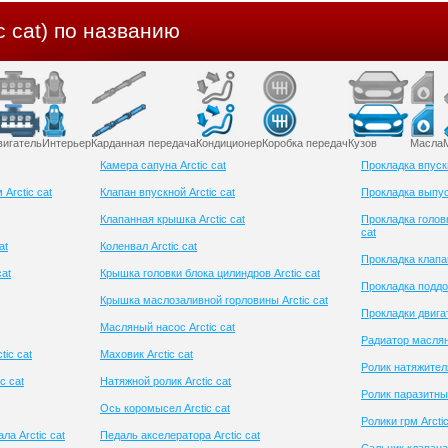
c cat) по названию
вигатель
Интерьер
Карданная передача
Кондиционер
Коробка передач
Кузов
Масла
Камера сапуна Arctic cat
Прокладка впускн
Arctic cat
Клапан впускной Arctic cat
Прокладка выпуск
Клапанная крышка Arctic cat
Прокладка головк
cat
at
Коленвал Arctic cat
Прокладка клапан
at
Крышка головки блока цилиндров Arctic cat
Прокладка поддон
Крышка маслозаливной горловины Arctic cat
Прокладки двигат
Масляный насос Arctic cat
Радиатор масляны
tic cat
Маховик Arctic cat
Ролик натяжителя
c cat
Натяжной ролик Arctic cat
Ролик паразитный
Ось коромысел Arctic cat
Ролики грм Arctic
ла Arctic cat
Педаль акселератора Arctic cat