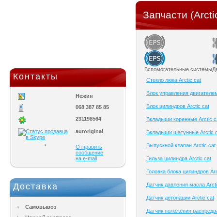
Запчасти (Arcti
Вспомогательные системы
Д
Контакты
Cтекло люка Arctic cat
Блок управления двигателем 
Нежин
Блок цилиндров Arctic cat
068 387 85 85
231198564
Вкладыши коренные Arctic c
autoriginal
Вкладыши шатунные Arctic c
Выпускной клапан Arctic cat
Отправить
сообщение
на e-mail
Гильза цилиндра Arctic cat
Головка блока цилиндров Arc
Доставка
Датчик давления масла Arcti
Датчик детонации Arctic cat
Самовывоз
Датчик положения распредва