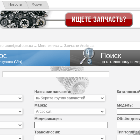
Новости
Форум
. autoriginal.com.ua
→
Мототехника
→
Запчасти Arctic cat
ос
Поиск
 кузова (Vin)
по каталожному номе
Название запчасти:
Каталожный
Марка:
Модель:
Модификация:
Объём двиг
Трансмиссия:
Тип топлива