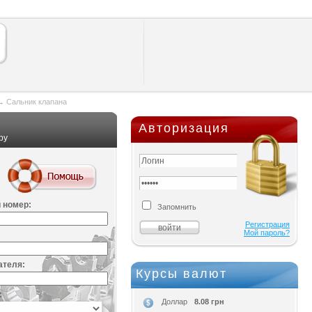
→
Сальник клапана
Авторизация
ру
 номер:
Запомнить
Регистрация
Мой пароль?
ателя:
Курсы валют
:
8.08 грн
Доллар