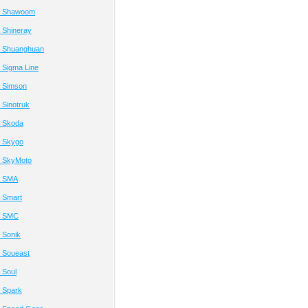
а Shawoom
 Shineray
а Shuanghuan
 Sigma Line
 Simson
Sinotruk
 Skoda
 Skygo
 SkyMoto
а SMA
 Smart
а SMC
 Sonik
 Soueast
 Soul
 Spark