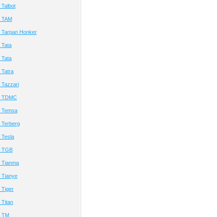
Talbot
а TAM
 Tarpan Honker
 Tata
 Tata
 Tatra
 Tazzari
а TDMC
а Temsa
 Terberg
 Tesla
а TGB
 Tianma
 Tianye
 Tiger
Titan
а TM