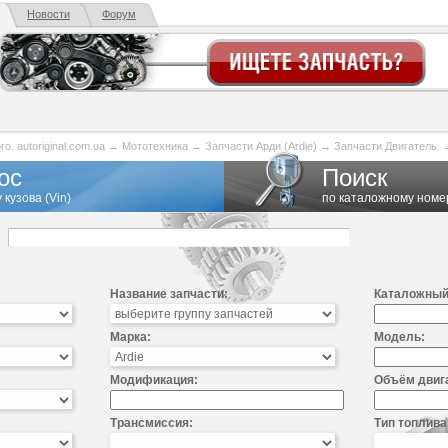
Новости
Форум
. autoriginal.com.ua
→
Мототехника
→
Запчасти Арди (Ardie)
→
Запчасти Двигатель.
ос
Поиск
 кузова (Vin)
по каталожному номе
Название запчасти:
Каталожный
Марка:
Модель:
Модификация:
Объём двиг
Трансмиссия:
Тип топлива