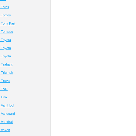
 Tofas
а Tomos
 Tony Kart
 Tornado
 Toyota
 Toyota
 Toyota
 Trabant
 Triumph
 Truva
а TVR
 Unix
 Van Hool
 Vanguard
Vauxhall
 Veken