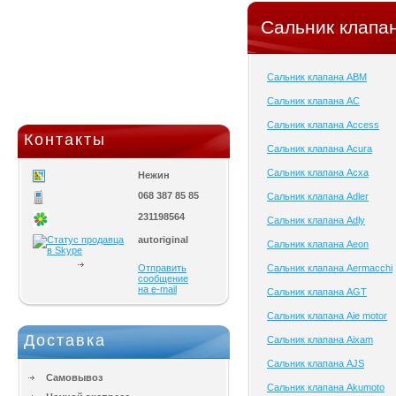
Сальник клапан
Сальник клапана ABM
Сальник клапана AC
Сальник клапана Access
Контакты
Сальник клапана Acura
Сальник клапана Acxa
Нежин
068 387 85 85
Сальник клапана Adler
231198564
Сальник клапана Adly
autoriginal
Сальник клапана Aeon
Отправить
Сальник клапана Aermacchi
сообщение
на e-mail
Сальник клапана AGT
Сальник клапана Aie motor
Доставка
Сальник клапана Aixam
Сальник клапана AJS
Самовывоз
Сальник клапана Akumoto