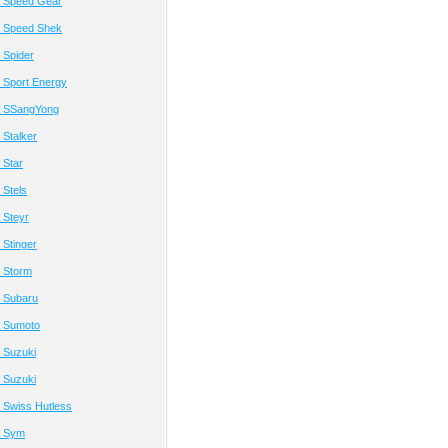
 Speed Gear
 Speed Shek
 Spider
 Sport Energy
а SSangYong
Stalker
 Star
Stels
 Steyr
Stinger
 Storm
 Subaru
 Sumoto
 Suzuki
 Suzuki
 Swiss Hutless
а Sym