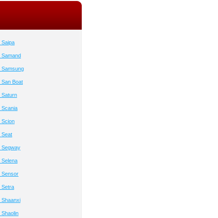
 Saipa
а Samand
а Samsung
 San Boat
 Saturn
 Scania
 Scion
 Seat
а Segway
 Selena
 Sensor
 Setra
 Shaanxi
Shaolin