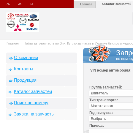
Каталог запчастей
Главная
Главная
→
Найти автозапчасть по Вин. Куплю запчасть в Украине быстро и недорого
Запр
О компании
по номеру
Контакты
VIN номер автомобиля:
Продукция
Группа запчастей:
Каталог запчастей
Тип транспорта:
Поиск по номеру
Год выпуска:
Заявка на запчасть
Привод: