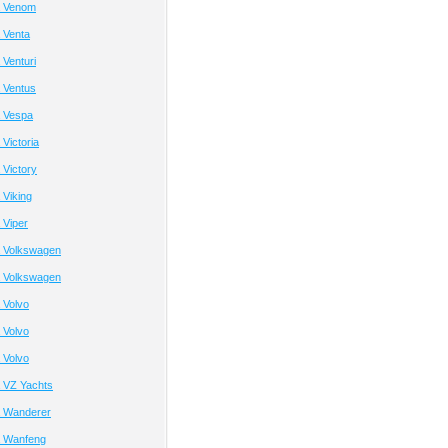
а Venom
 Venta
Venturi
 Ventus
 Vespa
Victoria
Victory
Viking
 Viper
 Volkswagen
 Volkswagen
 Volvo
 Volvo
 Volvo
 VZ Yachts
 Wanderer
 Wanfeng