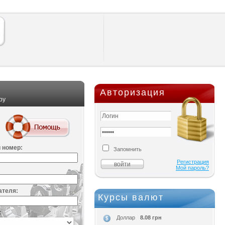
Авторизация
ру
 номер:
Запомнить
Регистрация
Мой пароль?
ателя:
Курсы валют
:
8.08 грн
Доллар