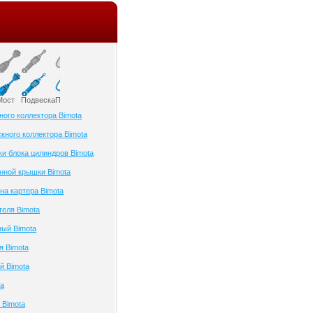
Мост
Подвеска
Приборы и датчики
Привод колеса
Ременный привод
Рулевое управлени
ного коллектора Bimota
кного коллектора Bimota
ки блока цилиндров Bimota
нной крышки Bimota
на картера Bimota
теля Bimota
ый Bimota
я Bimota
й Bimota
ta
 Bimota