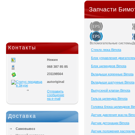
Запчасти Бимот
Вспомогательные системы
Д
Контакты
Cтекло люка Bimota
Блок управления двигателем
Нежин
Блок цилиндров Bimota
068 387 85 85
231198564
Вкладыши коренные Bimota
autoriginal
Вкладыши шатунные Bimota
Выпускной клапан Bimota
Отправить
сообщение
на e-mail
Гильза цилиндра Bimota
Головка блока цилиндров Bi
Доставка
Датчик давления масла Bimo
Датчик детонации Bimota
Самовывоз
Датчик положения распредв