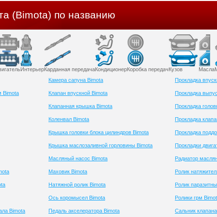
а (Bimota) по названию
вигатель
Интерьер
Карданная передача
Кондиционер
Коробка передач
Кузов
Масла
Камера сапуна Bimota
Прокладка впуск
 Bimota
Клапан впускной Bimota
Прокладка выпус
Клапанная крышка Bimota
Прокладка голов
Коленвал Bimota
Прокладка клапа
Крышка головки блока цилиндров Bimota
Прокладка поддо
Крышка маслозаливной горловины Bimota
Прокладки двига
Масляный насос Bimota
Радиатор маслян
mota
Маховик Bimota
Ролик натяжител
ta
Натяжной ролик Bimota
Ролик паразитны
Ось коромысел Bimota
Ролики грм Bimo
ала Bimota
Педаль акселератора Bimota
Сальник клапана