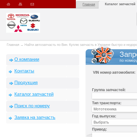
Каталог запчастей
Главная
Главная
→
Найти автозапчасть по Вин. Куплю запчасть в Украине быстро и недорого
Запр
О компании
по номеру
Контакты
VIN номер автомобиля:
Продукция
Группа запчастей:
Каталог запчастей
Тип транспорта:
Поиск по номеру
Год выпуска:
Заявка на запчасть
Привод: