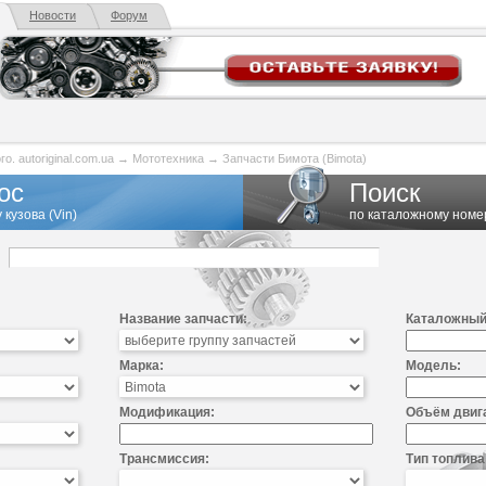
Новости
Форум
. autoriginal.com.ua
→
Мототехника
→
Запчасти Бимота (Bimota)
ос
Поиск
 кузова (Vin)
по каталожному номе
Название запчасти:
Каталожный
Марка:
Модель:
Модификация:
Объём двиг
Трансмиссия:
Тип топлива