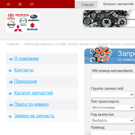
Каталог запчастей
Главная
Главная
→
Найти автозапчасть по Вин. Куплю запчасть в Украине быстро и недорого
Запр
О компании
по номеру
Контакты
VIN номер автомобиля:
Продукция
Группа запчастей:
Каталог запчастей
Тип транспорта:
Поиск по номеру
Год выпуска:
Заявка на запчасть
Привод: