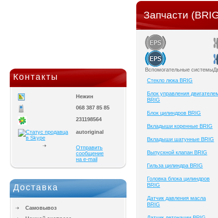
Запчасти (BRIG
Вспомогательные системы
Д
Контакты
Cтекло люка BRIG
Блок управления двигателе
Нежин
BRIG
068 387 85 85
Блок цилиндров BRIG
231198564
Вкладыши коренные BRIG
autoriginal
Вкладыши шатунные BRIG
Отправить
Выпускной клапан BRIG
сообщение
на e-mail
Гильза цилиндра BRIG
Головка блока цилиндров
BRIG
Доставка
Датчик давления масла
BRIG
Самовывоз
Датчик детонации BRIG