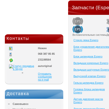
Запчасти (Espe
Вспомогательные системы
Д
Контакты
Cтекло люка Espero
Блок управления двигателе
Нежин
Espero
068 387 85 85
Блок цилиндров Espero
231198564
Вкладыши коренные Espero
autoriginal
Вкладыши шатунные Espero
Отправить
Выпускной клапан Espero
сообщение
на e-mail
Гильза цилиндра Espero
Головка блока цилиндров
Espero
Доставка
Датчик давления масла
Espero
Самовывоз
Датчик детонации Espero