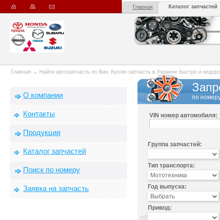
Каталог запчастей
Главная
Главная
→
Найти автозапчасть по Вин. Куплю запчасть в Украине быстро и недорого
Запр
О компании
по номеру
Контакты
VIN номер автомобиля:
Продукция
Группа запчастей:
Каталог запчастей
Тип транспорта:
Поиск по номеру
Год выпуска:
Заявка на запчасть
Привод: