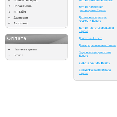
Ночной экспресс
Новая Почта
Датчик положения
распредвала Espero
Ин-Тайм
Датчик температуры
Деливери
жидкости Espero
Автолюкс
Датчик частоты вращения
Espero
Оплата
Двигатель Espero
Демпфер коленвала Espero
Наличные деньги
Задняя опора двигателя
Безнал
Espero
Защита картера Espero
Звездочка распредвала
Espero