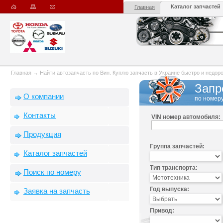
Каталог запчастей
Главная
Главная
→
Найти автозапчасть по Вин. Куплю запчасть в Украине быстро и недорого
Запр
О компании
по номеру
Контакты
VIN номер автомобиля:
Продукция
Группа запчастей:
Каталог запчастей
Тип транспорта:
Поиск по номеру
Год выпуска:
Заявка на запчасть
Привод: