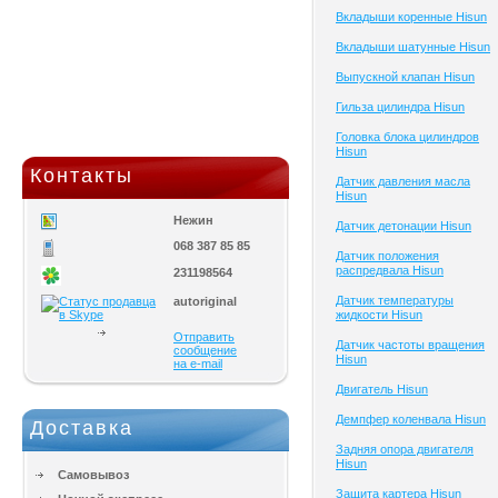
Вкладыши коренные Hisun
Вкладыши шатунные Hisun
Выпускной клапан Hisun
Гильза цилиндра Hisun
Головка блока цилиндров
Hisun
Контакты
Датчик давления масла
Hisun
Нежин
Датчик детонации Hisun
068 387 85 85
Датчик положения
распредвала Hisun
231198564
Датчик температуры
autoriginal
жидкости Hisun
Отправить
Датчик частоты вращения
сообщение
Hisun
на e-mail
Двигатель Hisun
Демпфер коленвала Hisun
Доставка
Задняя опора двигателя
Hisun
Самовывоз
Защита картера Hisun