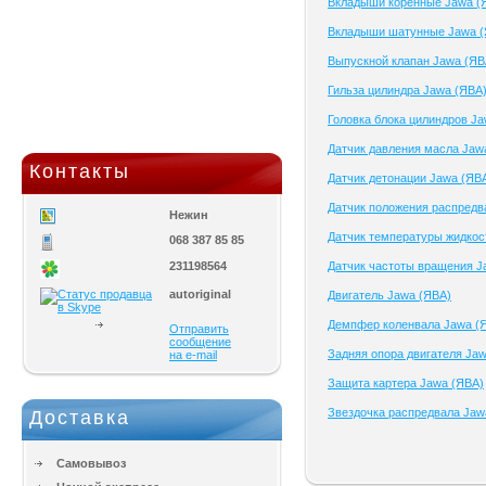
Вкладыши коренные Jawa (
Вкладыши шатунные Jawa (
Выпускной клапан Jawa (ЯВ
Гильза цилиндра Jawa (ЯВА
Головка блока цилиндров J
Датчик давления масла Jaw
Контакты
Датчик детонации Jawa (ЯВ
Датчик положения распредв
Нежин
Датчик температуры жидкос
068 387 85 85
231198564
Датчик частоты вращения J
autoriginal
Двигатель Jawa (ЯВА)
Демпфер коленвала Jawa (
Отправить
сообщение
Задняя опора двигателя Ja
на e-mail
Защита картера Jawa (ЯВА)
Звездочка распредвала Jaw
Доставка
Самовывоз