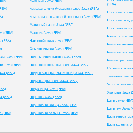
Прокладка голов
ЯВА)
Коленвал Jawa (ЯВА)
(ЯВА)
ЯВА)
Крышка головки блока цилиндров Jawa (ЯВА)
Прокладка клапа
А)
Крышка маслозаливной горловины Jawa (ЯВА)
Прокладка поддо
)
Масляный насос Jawa (ЯВА)
Прокладки двига
awa (ЯВА)
Маховик Jawa (ЯВА)
Радиатор масля
a (ЯВА)
Натяжной ролик Jawa (ЯВА)
Ролик натяжител
А)
Ось коромысел Jawa (ЯВА)
Ролик паразитны
ала Jawa (ЯВА)
Педаль акселератора Jawa (ЯВА)
Ролики грм Jawa
ти Jawa (ЯВА)
Передняя опора двигателя Jawa (ЯВА)
Сальник клапана
awa (ЯВА)
Поддон картера ( масляный ) Jawa (ЯВА)
Толкатель клапа
Подушка двигателя Jawa (ЯВА)
Успокоитель цеп
ЯВА)
Полукольца Jawa (ЯВА)
Храповик Jawa (
wa (ЯВА)
Поршень Jawa (ЯВА)
Цепь Jawa (ЯВА
Поршневые кольца Jawa (ЯВА)
Цепь грм Jawa (
a (ЯВА)
Поршневые пальцы Jawa (ЯВА)
Шкив генератора
Шкив коленчатог