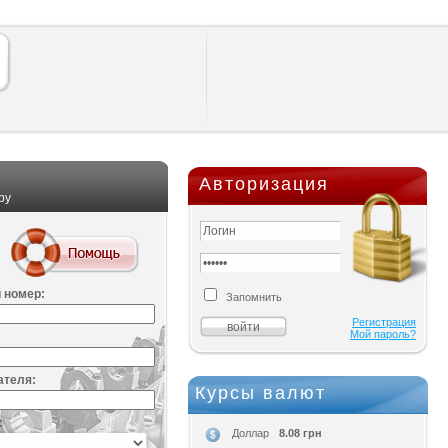
Авторизация
ру
 номер:
Запомнить
Регистрация
Мой пароль?
ателя:
Курсы валют
:
8.08 грн
Доллар