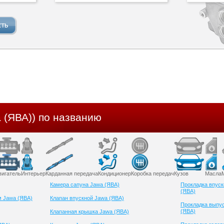
 (ЯВА)) по названию
вигатель
Интерьер
Карданная передача
Кондиционер
Коробка передач
Кузов
Масла
Камера сапуна Jawa (ЯВА)
Прокладка впуск
(ЯВА)
м Jawa (ЯВА)
Клапан впускной Jawa (ЯВА)
Прокладка выпус
(ЯВА)
Клапанная крышка Jawa (ЯВА)