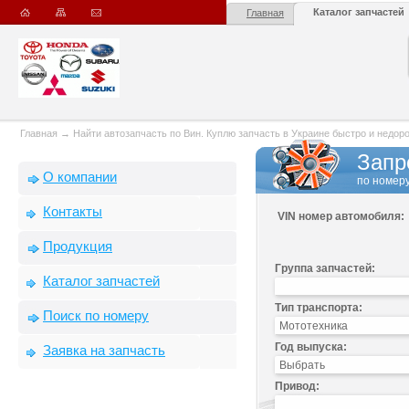
Каталог запчастей
Главная
Главная
→
Найти автозапчасть по Вин. Куплю запчасть в Украине быстро и недорого
Запр
О компании
по номеру
Контакты
VIN номер автомобиля:
Продукция
Группа запчастей:
Каталог запчастей
Тип транспорта:
Поиск по номеру
Год выпуска:
Заявка на запчасть
Привод: