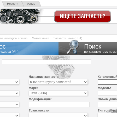
Новости
Форум
. autoriginal.com.ua
→
Мототехника
→
Запчасти Jawa (ЯВА)
ос
Поиск
 кузова (Vin)
по каталожному номе
Название запчасти:
Каталожный
Марка:
Модель:
Модификация:
Объём двиг
Трансмиссия:
Тип топлива