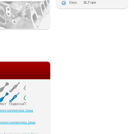
11.7 грн
Евро
Мост
Подвеска
Приборы и датчики
Привод колеса
Ременный привод
Рулевое управлени
ного коллектора Jawa
кного коллектора Jawa