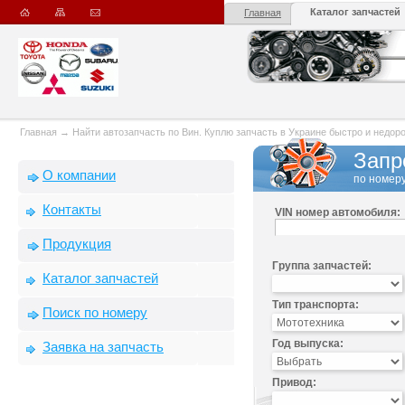
Каталог запчастей
Главная
Главная
→
Найти автозапчасть по Вин. Куплю запчасть в Украине быстро и недорого
Запр
О компании
по номеру
Контакты
VIN номер автомобиля:
Продукция
Группа запчастей:
Каталог запчастей
Тип транспорта:
Поиск по номеру
Год выпуска:
Заявка на запчасть
Привод: