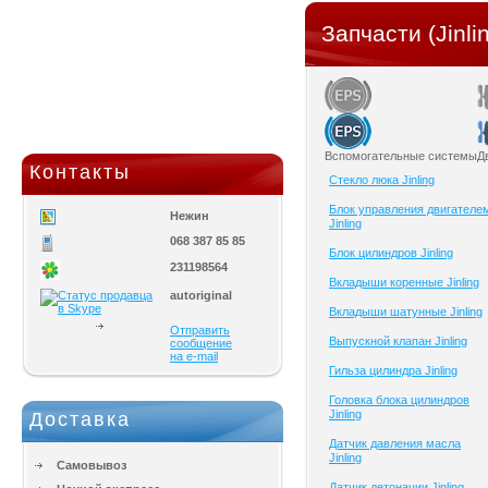
Запчасти (Jinli
Вспомогательные системы
Д
Контакты
Cтекло люка Jinling
Блок управления двигателе
Нежин
Jinling
068 387 85 85
Блок цилиндров Jinling
231198564
Вкладыши коренные Jinling
autoriginal
Вкладыши шатунные Jinling
Отправить
Выпускной клапан Jinling
сообщение
на e-mail
Гильза цилиндра Jinling
Головка блока цилиндров
Jinling
Доставка
Датчик давления масла
Jinling
Самовывоз
Датчик детонации Jinling