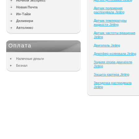
Ночной экспресс
Новая Почта
Датчик положения
распредвала Jinling
Ин-Тайм
Датчик температуры
Деливери
жидкости Jinling
Автолюкс
Датчик частоты вращения
Jinling
Оплата
Двигатель Jinling
Демпфер коленвала Jinling
Наличные деньги
Задняя опора двигателя
Безнал
Jinling
Защита картера Jinling
Звездочка распредвала
Jinling