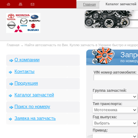
Каталог запчастей
Главная
Главная
→
Найти автозапчасть по Вин. Куплю запчасть в Украине быстро и недорого
Запр
О компании
по номеру
Контакты
VIN номер автомобиля:
Продукция
Группа запчастей:
Каталог запчастей
Тип транспорта:
Поиск по номеру
Год выпуска:
Заявка на запчасть
Привод: