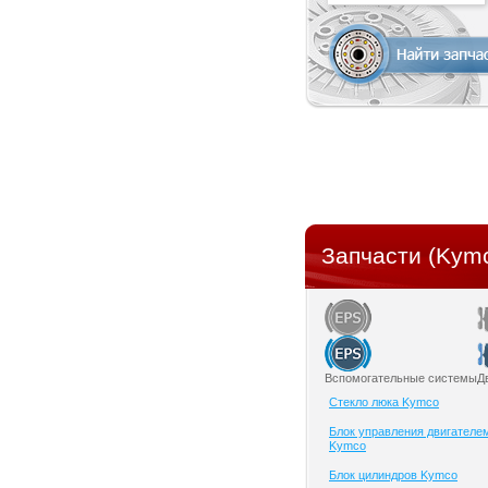
Запчасти (Kym
Вспомогательные системы
Д
Cтекло люка Kymco
Блок управления двигателе
Kymco
Блок цилиндров Kymco