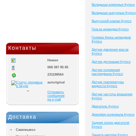
Вкладыши коренные Kymco
Вкладыши шатунные Kymco
Выпускной клапан Kymco
Гильза цилиндра Kymco
Головка блока цилиндров
Kymco
Контакты
Датчик давления масла
Kymco
Нежин
Датчик детонации Kymco
068 387 85 85
Датчик положения
распредвала Kymco
231198564
Датчик температуры
autoriginal
жидкости Kymco
Отправить
Датчик частоты вращения
сообщение
Kymco
на e-mail
Двигатель Kymco
Демпфер коленвала Kymco
Доставка
Задняя опора двигателя
Kymco
Самовывоз
Защита картера Kymco