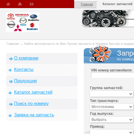
Каталог запчастей
Главная
Главная
→
Найти автозапчасть по Вин. Куплю запчасть в Украине быстро и недорого
Запр
О компании
по номеру
Контакты
VIN номер автомобиля:
Продукция
Группа запчастей:
Каталог запчастей
Тип транспорта:
Поиск по номеру
Год выпуска:
Заявка на запчасть
Привод: