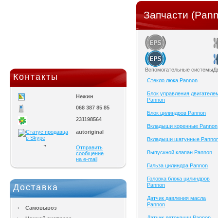
Запчасти (Pan
Вспомогательные системы
Д
Контакты
Cтекло люка Pannon
Блок управления двигателе
Нежин
Pannon
068 387 85 85
Блок цилиндров Pannon
231198564
Вкладыши коренные Pannon
autoriginal
Вкладыши шатунные Panno
Отправить
Выпускной клапан Pannon
сообщение
на e-mail
Гильза цилиндра Pannon
Головка блока цилиндров
Pannon
Доставка
Датчик давления масла
Pannon
Самовывоз
Датчик детонации Pannon