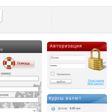
Авторизация
ру
 номер:
Запомнить
Регистрация
Мой пароль?
ателя:
Курсы валют
:
8.08 грн
Доллар