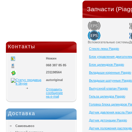
Запчасти (Piag
Вспомогательные системы
Д
Контакты
Cтекло люка Piaggio
Блок управления двигателем
Нежин
Блок цилиндров Piaggio
068 387 85 85
231198564
Вкладыши коренные Piaggio
autoriginal
Вкладыши шатунные Piaggio
Выпускной клапан Piaggio
Отправить
сообщение
на e-mail
Гильза цилиндра Piaggio
Головка блока цилиндров Pia
Доставка
Датчик давления масла Piag
Датчик детонации Piaggio
Самовывоз
Датчик положения распредва