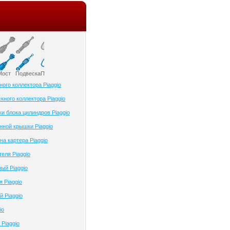
Мост
Подвеска
Приборы и датчики
Привод колеса
Ременный привод
Рулевое управлени
ого коллектора Piaggio
кного коллектора Piaggio
ки блока цилиндров Piaggio
нной крышки Piaggio
на картера Piaggio
еля Piaggio
ый Piaggio
 Piaggio
й Piaggio
io
Piaggio