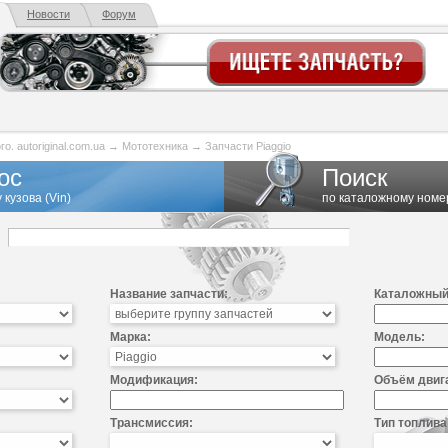
Новости
Форум
. autoriginal.com.ua
→
Мототехника
→
Запчасти Piaggio
ос
Поиск
 кузова (Vin)
по каталожному номе
Название запчасти:
Каталожный
Марка:
Модель:
Модификация:
Объём двиг
Трансмиссия:
Тип топлива