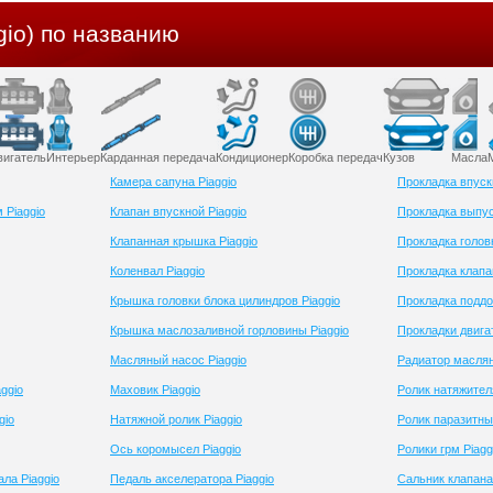
gio) по названию
вигатель
Интерьер
Карданная передача
Кондиционер
Коробка передач
Кузов
Масла
Камера сапуна Piaggio
Прокладка впускн
 Piaggio
Клапан впускной Piaggio
Прокладка выпус
Клапанная крышка Piaggio
Прокладка голов
Коленвал Piaggio
Прокладка клапа
Крышка головки блока цилиндров Piaggio
Прокладка поддо
Крышка маслозаливной горловины Piaggio
Прокладки двигат
Масляный насос Piaggio
Радиатор маслян
ggio
Маховик Piaggio
Ролик натяжителя
gio
Натяжной ролик Piaggio
Ролик паразитны
Ось коромысел Piaggio
Ролики грм Piagg
ла Piaggio
Педаль акселератора Piaggio
Сальник клапана 