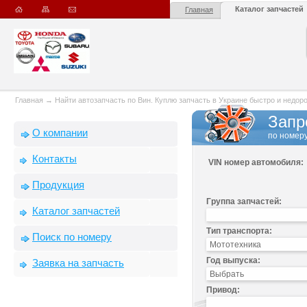
Каталог запчастей
Главная
Главная
→
Найти автозапчасть по Вин. Куплю запчасть в Украине быстро и недорого
Запр
О компании
по номеру
Контакты
VIN номер автомобиля:
Продукция
Группа запчастей:
Каталог запчастей
Тип транспорта:
Поиск по номеру
Год выпуска:
Заявка на запчасть
Привод: