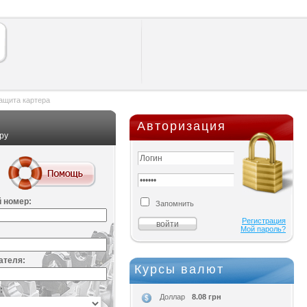
ащита картера
Авторизация
ру
 номер:
Запомнить
Регистрация
Мой пароль?
ателя:
Курсы валют
:
8.08 грн
Доллар