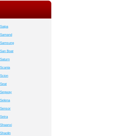
Saipa
 Samand
 Samsung
San Boat
Saturn
Scania
Scion
Seat
 Segway
Selena
 Sensor
Setra
Shaanxi
Shaolin