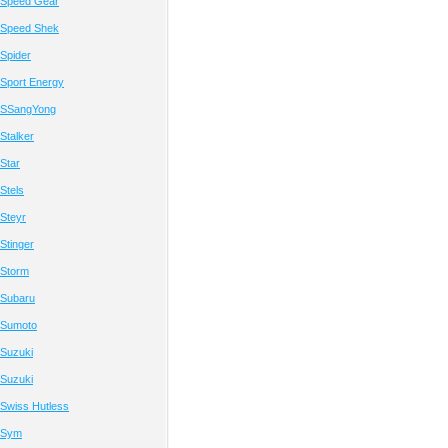
 Speed Gear
 Speed Shek
Spider
Sport Energy
 SSangYong
Stalker
Star
Stels
Steyr
Stinger
 Storm
 Subaru
 Sumoto
Suzuki
Suzuki
Swiss Hutless
 Sym