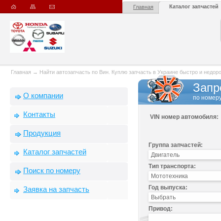
Каталог запчастей
Главная
Главная
→
Найти автозапчасть по Вин. Куплю запчасть в Украине быстро и недорого
Запр
О компании
по номеру
Контакты
VIN номер автомобиля:
Продукция
Группа запчастей:
Каталог запчастей
Тип транспорта:
Поиск по номеру
Год выпуска:
Заявка на запчасть
Привод: