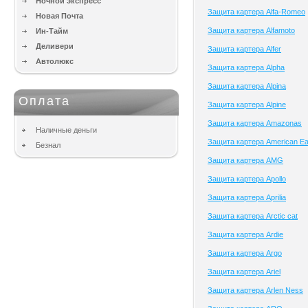
Ночной экспресс
Защита картера Alfa-Romeo
Новая Почта
Защита картера Alfamoto
Ин-Тайм
Деливери
Защита картера Alfer
Автолюкс
Защита картера Alpha
Защита картера Alpina
Оплата
Защита картера Alpine
Защита картера Amazonas
Наличные деньги
Защита картера American Ea
Безнал
Защита картера AMG
Защита картера Apollo
Защита картера Aprilia
Защита картера Arctic cat
Защита картера Ardie
Защита картера Argo
Защита картера Ariel
Защита картера Arlen Ness