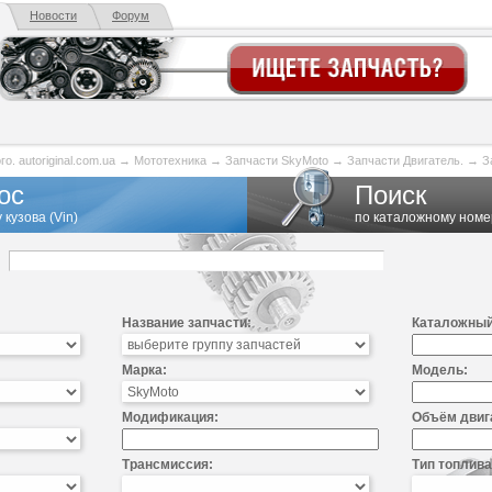
Новости
Форум
. autoriginal.com.ua
→
Мототехника
→
Запчасти SkyMoto
→
Запчасти Двигатель.
→
З
ос
Поиск
 кузова (Vin)
по каталожному номе
Название запчасти:
Каталожный
Марка:
Модель:
Модификация:
Объём двиг
Трансмиссия:
Тип топлива