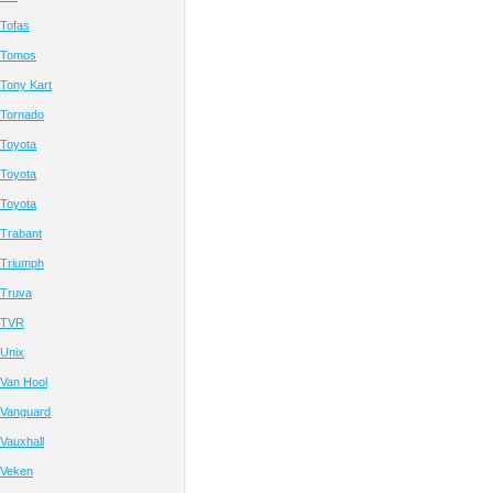
Tofas
 Tomos
Tony Kart
 Tornado
Toyota
Toyota
Toyota
Trabant
 Triumph
 Truva
 TVR
Unix
Van Hool
 Vanguard
Vauxhall
 Veken