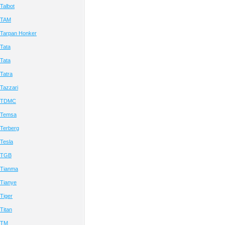
Talbot
 TAM
Tarpan Honker
Tata
Tata
Tatra
Tazzari
а TDMC
 Temsa
Terberg
Tesla
 TGB
 Tianma
Tianye
Tiger
Titan
 TM