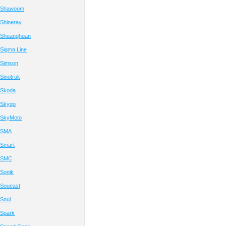
 Shawoom
Shineray
 Shuanghuan
Sigma Line
 Simson
Sinotruk
 Skoda
 Skygo
 SkyMoto
 SMA
 Smart
 SMC
Sonik
 Soueast
Soul
 Spark