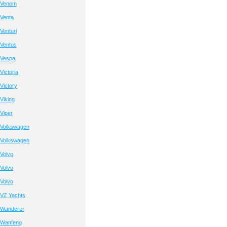
 Venom
Venta
Venturi
Ventus
 Vespa
ictoria
Victory
Viking
Viper
 Volkswagen
 Volkswagen
Volvo
Volvo
Volvo
VZ Yachts
 Wanderer
 Wanfeng