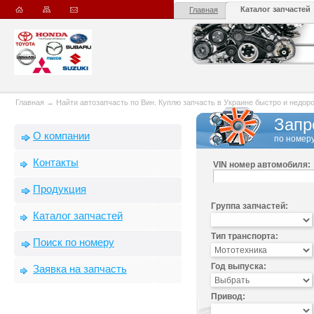
Каталог запчастей
Главная
Главная
→
Найти автозапчасть по Вин. Куплю запчасть в Украине быстро и недорого
Запр
О компании
по номеру
Контакты
VIN номер автомобиля:
Продукция
Группа запчастей:
Каталог запчастей
Тип транспорта:
Поиск по номеру
Год выпуска:
Заявка на запчасть
Привод: