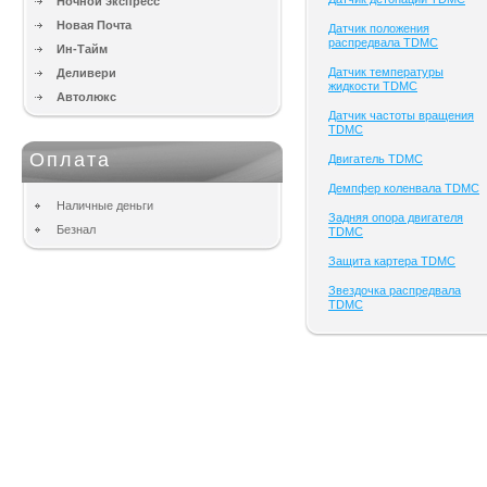
Ночной экспресс
Новая Почта
Датчик положения
распредвала TDMC
Ин-Тайм
Датчик температуры
Деливери
жидкости TDMC
Автолюкс
Датчик частоты вращения
TDMC
Оплата
Двигатель TDMC
Демпфер коленвала TDMC
Наличные деньги
Задняя опора двигателя
Безнал
TDMC
Защита картера TDMC
Звездочка распредвала
TDMC