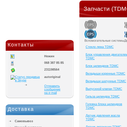
Запчасти (TDM
Вспомогательные системы
Д
Контакты
Cтекло люка TDMC
Блок управления двигателе
Нежин
TDMC
068 387 85 85
Блок цилиндров TDMC
231198564
Вкладыши коренные TDMC
autoriginal
Вкладыши шатунные TDMC
Отправить
Выпускной клапан TDMC
сообщение
на e-mail
Гильза цилиндра TDMC
Головка блока цилиндров
TDMC
Доставка
Датчик давления масла
TDMC
Самовывоз
Датчик детонации TDMC