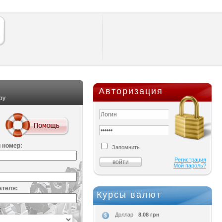
Авторизация
ру
 номер:
Запомнить
Регистрация
Мой пароль?
ателя:
Курсы валют
:
8.08 грн
Доллар