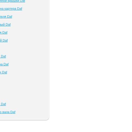
нной крышки Daf
на картера Daf
теля Daf
ный Daf
я Daf
й Daf
 Daf
на Daf
и Daf
 Daf
о вала Daf