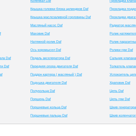
Коленвал Daf
Прокладка клапа
Крышка головки блока цилиндров Daf
Прокладка поддо
Крышка маслозаливной горловины Daf
Прокладки двига
Масляный насос Daf
Радиатор масля
f
Маховик Daf
Ролик натяжител
Натяжной ролик Daf
Ролик паразитны
Ось коромысел Daf
Ролики грм Daf
ала Daf
Педаль акселератора Daf
Сальник клапана
ти Daf
Передняя опора двигателя Daf
Толкатель клапа
af
Поддон картера ( масляный ) Daf
Успокоитель цеп
Подушка двигателя Daf
Храповик Daf
Полукольца Daf
Цепь Daf
Поршень Daf
Цепь грм Daf
Поршневые кольца Daf
Шкив генератора
Поршневые пальцы Daf
Шкив коленчатог