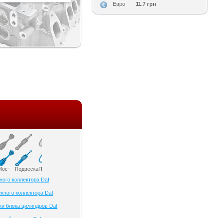
11.7 грн
Евро
Мост
Подвеска
Приборы и датчики
Привод колеса
Ременный привод
Рулевое управлени
ного коллектора Daf
кного коллектора Daf
ки блока цилиндров Daf