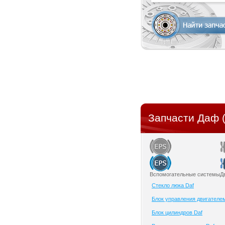
Запчасти Даф (
Вспомогательные системы
Д
Cтекло люка Daf
Блок управления двигателе
Блок цилиндров Daf