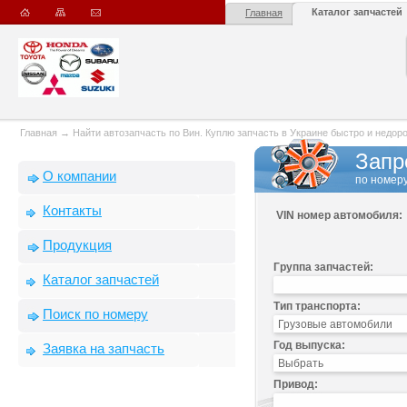
Каталог запчастей
Главная
Главная
→
Найти автозапчасть по Вин. Куплю запчасть в Украине быстро и недорого
Запр
О компании
по номеру
Контакты
VIN номер автомобиля:
Продукция
Группа запчастей:
Каталог запчастей
Тип транспорта:
Поиск по номеру
Год выпуска:
Заявка на запчасть
Привод: