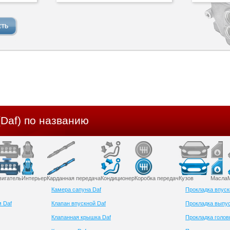
Daf) по названию
вигатель
Интерьер
Карданная передача
Кондиционер
Коробка передач
Кузов
Масла
Камера сапуна Daf
Прокладка впуск
м Daf
Клапан впускной Daf
Прокладка выпус
Клапанная крышка Daf
Прокладка голов