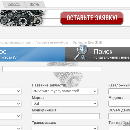
Новости
Форум
. autoriginal.com.ua
→
Грузовые автомобили
→
Запчасти Даф (Daf)
ос
Поиск
 кузова (Vin)
по каталожному номе
Название запчасти:
Каталожный
Марка:
Модель:
Модификация:
Объём двиг
Трансмиссия:
Тип топлива