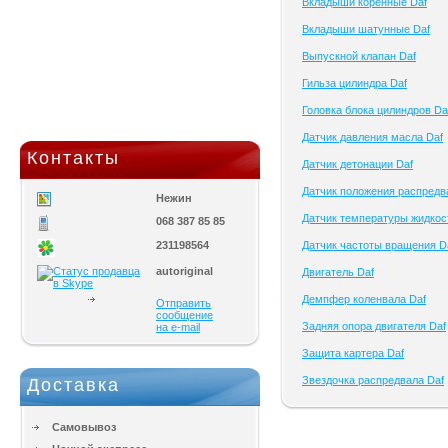
Вкладыши коренные Daf
Вкладыши шатунные Daf
Выпускной клапан Daf
Гильза цилиндра Daf
Головка блока цилиндров Da
Датчик давления масла Daf
Контакты
Датчик детонации Daf
Датчик положения распредв
Нежин
Датчик температуры жидкос
068 387 85 85
231198564
Датчик частоты вращения D
autoriginal
Двигатель Daf
Демпфер коленвала Daf
Отправить
сообщение
Задняя опора двигателя Daf
на e-mail
Защита картера Daf
Звездочка распредвала Daf
Доставка
Самовывоз