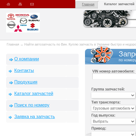
Каталог запчастей
Главная
Главная
→
Найти автозапчасть по Вин. Куплю запчасть в Украине быстро и недорого
Запр
О компании
по номеру
Контакты
VIN номер автомобиля:
Продукция
Группа запчастей:
Каталог запчастей
Тип транспорта:
Поиск по номеру
Год выпуска:
Заявка на запчасть
Привод: