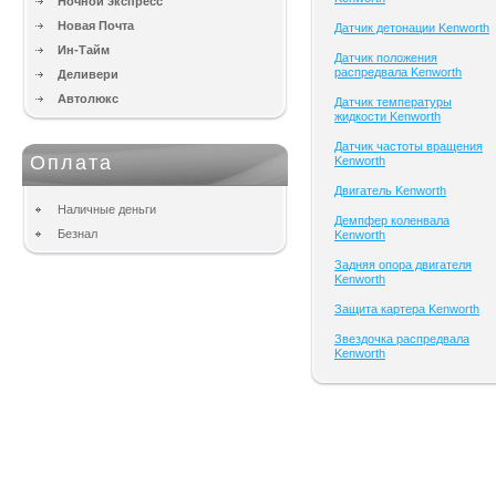
Ночной экспресс
Новая Почта
Датчик детонации Kenworth
Ин-Тайм
Датчик положения
распредвала Kenworth
Деливери
Автолюкс
Датчик температуры
жидкости Kenworth
Датчик частоты вращения
Оплата
Kenworth
Двигатель Kenworth
Наличные деньги
Демпфер коленвала
Безнал
Kenworth
Задняя опора двигателя
Kenworth
Защита картера Kenworth
Звездочка распредвала
Kenworth