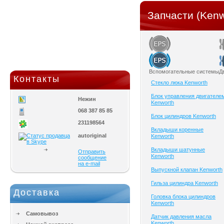
Запчасти (Kenw
Вспомогательные системы
Д
Контакты
Cтекло люка Kenworth
Блок управления двигателе
Нежин
Kenworth
068 387 85 85
Блок цилиндров Kenworth
231198564
Вкладыши коренные
autoriginal
Kenworth
Вкладыши шатунные
Отправить
Kenworth
сообщение
на e-mail
Выпускной клапан Kenworth
Гильза цилиндра Kenworth
Доставка
Головка блока цилиндров
Kenworth
Самовывоз
Датчик давления масла
Kenworth