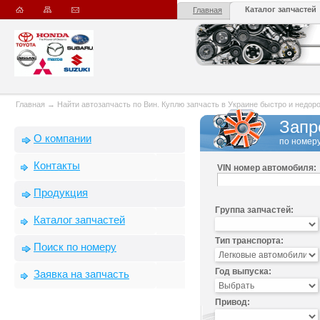
Каталог запчастей
Главная
Главная
→
Найти автозапчасть по Вин. Куплю запчасть в Украине быстро и недорого
Запр
О компании
по номеру
Контакты
VIN номер автомобиля:
Продукция
Группа запчастей:
Каталог запчастей
Тип транспорта:
Поиск по номеру
Год выпуска:
Заявка на запчасть
Привод: