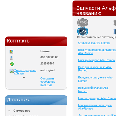
Запчасти Альф
названию
Вспомогательные системы
Д
Контакты
Cтекло люка Alfa-Romeo
Блок управления двигателе
Нежин
Alfa-Romeo
068 387 85 85
Блок цилиндров Alfa-Romeo
231198564
Вкладыши коренные Alfa-
autoriginal
Romeo
Вкладыши шатунные Alfa-
Отправить
Romeo
сообщение
на e-mail
Выпускной клапан Alfa-
Romeo
Гильза цилиндра Alfa-Romeo
Доставка
Головка блока цилиндров
Alfa-Romeo
Самовывоз
Датчик давления масла Alfa-