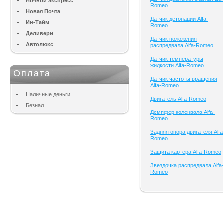
Ночной экспресс
Romeo
Новая Почта
Датчик детонации Alfa-
Ин-Тайм
Romeo
Деливери
Датчик положения
Автолюкс
распредвала Alfa-Romeo
Датчик температуры
жидкости Alfa-Romeo
Оплата
Датчик частоты вращения
Alfa-Romeo
Наличные деньги
Двигатель Alfa-Romeo
Безнал
Демпфер коленвала Alfa-
Romeo
Задняя опора двигателя Alfa
Romeo
Защита картера Alfa-Romeo
Звездочка распредвала Alfa
Romeo