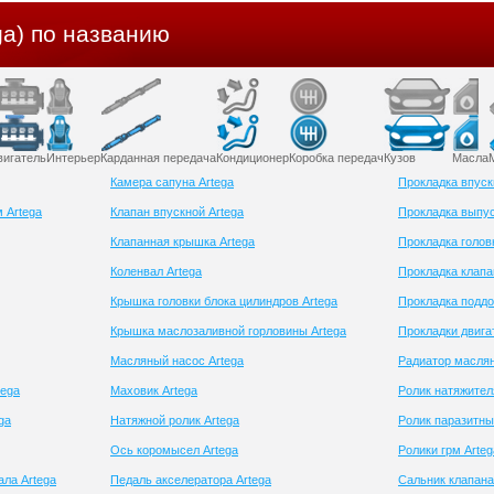
ga) по названию
вигатель
Интерьер
Карданная передача
Кондиционер
Коробка передач
Кузов
Масла
Камера сапуна Artega
Прокладка впуск
 Artega
Клапан впускной Artega
Прокладка выпус
Клапанная крышка Artega
Прокладка голов
Коленвал Artega
Прокладка клапа
Крышка головки блока цилиндров Artega
Прокладка поддо
Крышка маслозаливной горловины Artega
Прокладки двига
Масляный насос Artega
Радиатор маслян
tega
Маховик Artega
Ролик натяжител
ga
Натяжной ролик Artega
Ролик паразитны
Ось коромысел Artega
Ролики грм Arteg
ала Artega
Педаль акселератора Artega
Сальник клапана