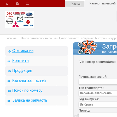
Каталог запчастей
Главная
Главная
→
Найти автозапчасть по Вин. Куплю запчасть в Украине быстро и недорого
Запр
О компании
по номеру
Контакты
VIN номер автомобиля:
Продукция
Группа запчастей:
Каталог запчастей
Тип транспорта:
Поиск по номеру
Год выпуска:
Заявка на запчасть
Привод: