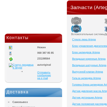
Запчасти (Arte
Вспомогательные системы
Д
Контакты
Cтекло люка Artega
Блок управления двигателем
Нежин
Блок цилиндров Artega
068 387 85 85
231198564
Вкладыши коренные Artega
autoriginal
Вкладыши шатунные Artega
Выпускной клапан Artega
Отправить
сообщение
на e-mail
Гильза цилиндра Artega
Головка блока цилиндров Ar
Доставка
Датчик давления масла Arte
Датчик детонации Artega
Самовывоз
Датчик положения распредв