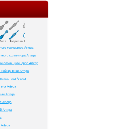
Мост
Подвеска
Приборы и датчики
Привод колеса
Ременный привод
Рулевое управлени
ного коллектора Artega
кного коллектора Artega
ки блока цилиндров Artega
нной крышки Artega
на картера Artega
теля Artega
ый Artega
я Artega
й Artega
a
 Artega