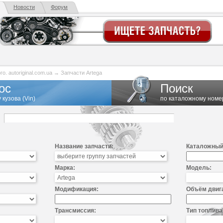
Новости
Форум
. autoriginal.com.ua
→
Запчасти Artega
ос
Поиск
 кузова (Vin)
по каталожному номе
Название запчасти:
Каталожный
Марка:
Модель:
Модификация:
Объём двиг
Трансмиссия:
Тип топлива