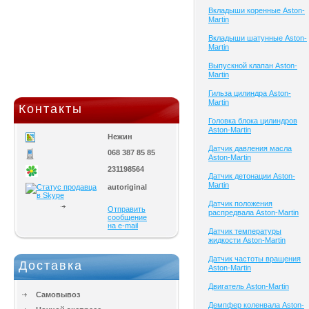
Вкладыши коренные Aston-
Martin
Вкладыши шатунные Aston-
Martin
Выпускной клапан Aston-
Martin
Гильза цилиндра Aston-
Martin
Контакты
Головка блока цилиндров
Aston-Martin
Нежин
Датчик давления масла
068 387 85 85
Aston-Martin
231198564
Датчик детонации Aston-
Martin
autoriginal
Датчик положения
Отправить
распредвала Aston-Martin
сообщение
на e-mail
Датчик температуры
жидкости Aston-Martin
Датчик частоты вращения
Доставка
Aston-Martin
Двигатель Aston-Martin
Самовывоз
Демпфер коленвала Aston-