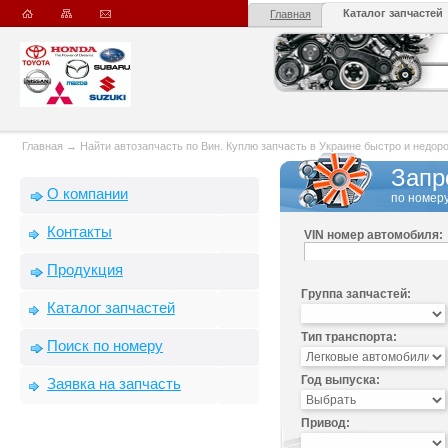
Каталог запчастей
Главная
Главная
→
Найти автозапчасть по Вин. Куплю запчасть в Украине быстро и недорого
Запр
О компании
по номеру
Контакты
VIN номер автомобиля:
Продукция
Группа запчастей:
Каталог запчастей
Тип транспорта:
Поиск по номеру
Год выпуска:
Заявка на запчасть
Привод: