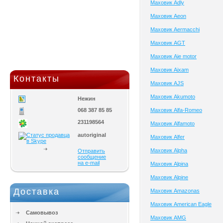
Маховик Adly
Маховик Aeon
Маховик Aermacchi
Маховик AGT
Маховик Aie motor
Маховик Aixam
Контакты
Маховик AJS
Маховик Akumoto
Нежин
068 387 85 85
Маховик Alfa-Romeo
231198564
Маховик Alfamoto
autoriginal
Маховик Alfer
Маховик Alpha
Отправить
сообщение
на e-mail
Маховик Alpina
Маховик Alpine
Доставка
Маховик Amazonas
Маховик American Eagle
Самовывоз
Маховик AMG