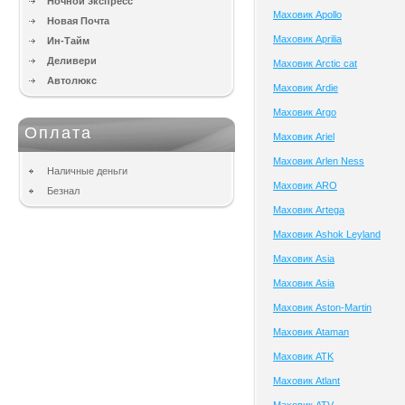
Ночной экспресс
Маховик Apollo
Новая Почта
Маховик Aprilia
Ин-Тайм
Деливери
Маховик Arctic cat
Автолюкс
Маховик Ardie
Маховик Argo
Оплата
Маховик Ariel
Маховик Arlen Ness
Наличные деньги
Маховик ARO
Безнал
Маховик Artega
Маховик Ashok Leyland
Маховик Asia
Маховик Asia
Маховик Aston-Martin
Маховик Ataman
Маховик ATK
Маховик Atlant