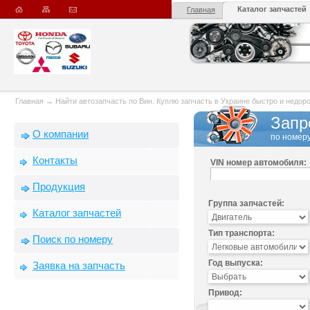
Каталог запчастей
Главная
Главная
→
Найти автозапчасть по Вин. Куплю запчасть в Украине быстро и недорого
Запр
О компании
по номеру
Контакты
VIN номер автомобиля:
Продукция
Группа запчастей:
Каталог запчастей
Тип транспорта:
Поиск по номеру
Год выпуска:
Заявка на запчасть
Привод: