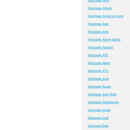
Храповик ARO
Храповик Artega
Храповик Ashok Leyland
Храповик Asia
Храповик Asia
Храповик Aston-Martin
Храповик Ataman
Храповик ATK
Храповик Atlant
Храповик ATV
Храповик Audi
Храповик Austin
Храповик Auto Moto
Храповик Autobianchi
Храповик Ayats
Храповик Azel
Храповик Baja