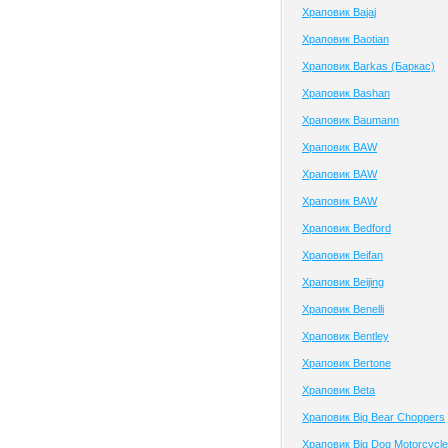
Храповик Bajaj
Храповик Baotian
Храповик Barkas (Баркас)
Храповик Bashan
Храповик Baumann
Храповик BAW
Храповик BAW
Храповик BAW
Храповик Bedford
Храповик Beifan
Храповик Beijing
Храповик Benelli
Храповик Bentley
Храповик Bertone
Храповик Beta
Храповик Big Bear Choppers
Храповик Big Dog Motorcycl