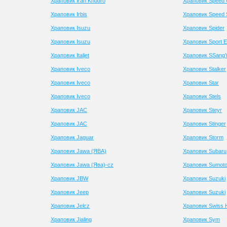
Храповик Iran Khodro
Храповик Speed 
Храповик Irbis
Храповик Speed 
Храповик Isuzu
Храповик Spider
Храповик Isuzu
Храповик Sport 
Храповик Italjet
Храповик SSang
Храповик Iveco
Храповик Stalker
Храповик Iveco
Храповик Star
Храповик Iveco
Храповик Stels
Храповик JAC
Храповик Steyr
Храповик JAC
Храповик Stinger
Храповик Jaguar
Храповик Storm
Храповик Jawa (ЯВА)
Храповик Subaru
Храповик Jawa (Ява)-cz
Храповик Sumot
Храповик JBW
Храповик Suzuki
Храповик Jeep
Храповик Suzuki
Храповик Jelcz
Храповик Swiss 
Храповик Jialing
Храповик Sym