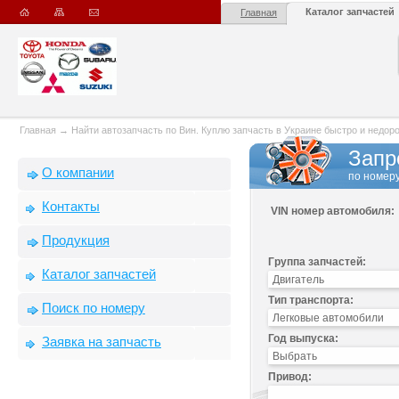
Каталог запчастей
Главная
Главная
→
Найти автозапчасть по Вин. Куплю запчасть в Украине быстро и недорого
Запр
О компании
по номеру
Контакты
VIN номер автомобиля:
Продукция
Группа запчастей:
Каталог запчастей
Тип транспорта:
Поиск по номеру
Год выпуска:
Заявка на запчасть
Привод: