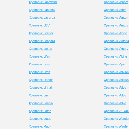
Храповик Landwind
Храповик Venom
Храповик Lantana
Храповик Venta
Храповик Laverda
Храповик Venturi
Храповик LDV
Храповик Ventus
Храповик Leader
Храповик Vespa
Храповик Leopard
Храповик Victoria
Храповик Lexus
Храповик Victory
Храповик Lifan
Храповик Viking
Храповик Lifan
Храповик Viper
Храповик Lifan
Храповик Volksw
Храповик Lincoln
Храповик Volksw
Храповик Linhai
Храповик Volvo
Храповик Lml
Храповик Volvo
Храповик Loncin
Храповик Volvo
Храповик Lotec
Храповик VZ Yac
Храповик Lotus
Храповик Wande
Храповик Mack
Храповик Wanfe