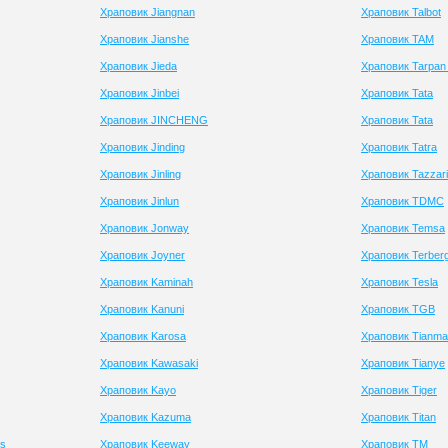
Храповик Jiangnan
Храповик Talbot
Храповик Jianshe
Храповик TAM
Храповик Jieda
Храповик Tarpan
Храповик Jinbei
Храповик Tata
Храповик JINCHENG
Храповик Tata
Храповик Jinding
Храповик Tatra
Храповик Jinling
Храповик Tazzari
Храповик Jinlun
Храповик TDMC
Храповик Jonway
Храповик Temsa
Храповик Joyner
Храповик Terber
Храповик Kaminah
Храповик Tesla
Храповик Kanuni
Храповик TGB
Храповик Karosa
Храповик Tianma
Храповик Kawasaki
Храповик Tianye
Храповик Kayo
Храповик Tiger
Храповик Kazuma
Храповик Titan
es
Храповик Keeway
Храповик TM