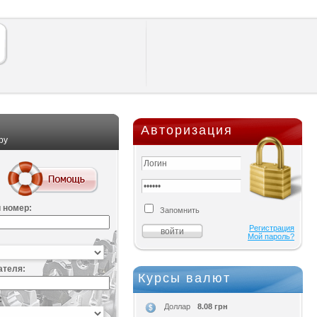
Авторизация
ру
 номер:
Запомнить
Регистрация
Мой пароль?
ателя:
Курсы валют
:
8.08 грн
Доллар