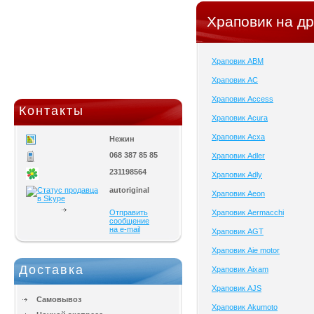
Храповик на др
Храповик ABM
Храповик AC
Храповик Access
Контакты
Храповик Acura
Храповик Acxa
Нежин
068 387 85 85
Храповик Adler
231198564
Храповик Adly
autoriginal
Храповик Aeon
Отправить
Храповик Aermacchi
сообщение
на e-mail
Храповик AGT
Храповик Aie motor
Доставка
Храповик Aixam
Храповик AJS
Самовывоз
Храповик Akumoto