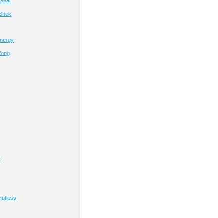
Gear
Shek
Energy
Yong
o
Hutless