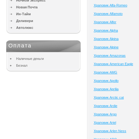
Ночной экспресс
Храповик Alfa-Romeo
Новая Почта
Храповик Alfamoto
Ин-Тайм
Деливери
Храповик Alfer
Автолюкс
Храповик Alpha
Храповик Alpina
Оплата
Храповик Alpine
Храповик Amazonas
Наличные деньги
Храповик American Eagle
Безнал
Храповик AMG
Храповик Apollo
Храповик Aprilia
Храповик Arctic cat
Храповик Ardie
Храповик Argo
Храповик Ariel
Храповик Arlen Ness