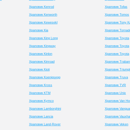
Храповик Kenrod
Храповик Tofas
Храповик Kenworth
Храповик Tomos
Храповик Kewesekl
Храповик Tony K
Храповик Kia
Храповик Tornad
Храповик King Long
Храповик Toyota
Храповик Kingway
Храповик Toyota
Храповик Kinlon
Храповик Toyota
Храповик Kinroad
Храповик Traban
Храповик Kioti
Храповик Triump
Храповик Koenigsegg
Храповик Truva
Храповик Kross
Храповик TVR
Храповик KTM
Храповик Unix
Храповик Kymco
Храповик Van Ho
Храповик Lamborghini
Храповик Vangua
Храповик Lancia
Храповик Vauxhal
Храповик Land-Rover
Храповик Veken