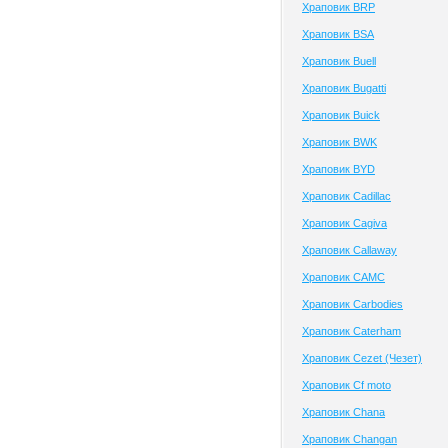
Храповик BRP
Храповик BSA
Храповик Buell
Храповик Bugatti
Храповик Buick
Храповик BWK
Храповик BYD
Храповик Cadillac
Храповик Cagiva
Храповик Callaway
Храповик CAMC
Храповик Carbodies
Храповик Caterham
Храповик Cezet (Чезет)
Храповик Cf moto
Храповик Chana
Храповик Changan