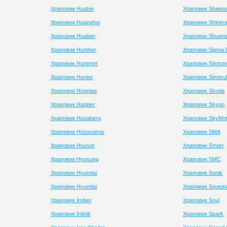
Храповик Huabei
Храповик Shawo
Храповик Huanghai
Храповик Shiner
Храповик Huatian
Храповик Shuan
Храповик Humber
Храповик Sigma 
Храповик Hummer
Храповик Simson
Храповик Hunter
Храповик Sinotru
Храповик Huoniao
Храповик Skoda
Храповик Hupper
Храповик Skygo
Храповик Husaberg
Храповик SkyMo
Храповик Husqvarna
Храповик SMA
Храповик Hussar
Храповик Smart
Храповик Hyosung
Храповик SMC
Храповик Hyundai
Храповик Sonik
Храповик Hyundai
Храповик Soueas
Храповик Indian
Храповик Soul
Храповик Infiniti
Храповик Spark