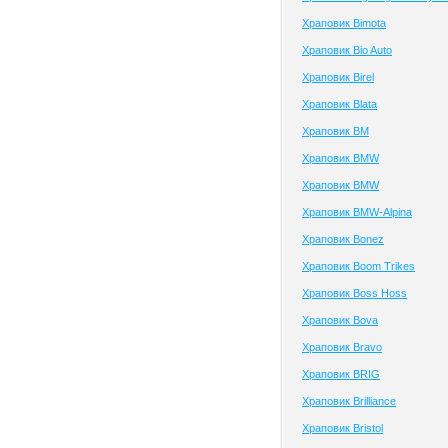
Храповик Bimota
Храповик Bio Auto
Храповик Birel
Храповик Blata
Храповик BM
Храповик BMW
Храповик BMW
Храповик BMW-Alpina
Храповик Bonez
Храповик Boom Trikes
Храповик Boss Hoss
Храповик Bova
Храповик Bravo
Храповик BRIG
Храповик Brilliance
Храповик Bristol