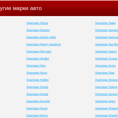
угие марки авто
Храповик Hansa
Храповик Saipa
Храповик Haobon
Храповик Saman
Храповик Harbin-Hafei
Храповик Samsu
Храповик Harley-davidson
Храповик San Bo
Храповик Hercules
Храповик Saturn
Храповик Heuliez
Храповик Scania
Храповик Hino
Храповик Scion
Храповик Hisun
Храповик Seat
Храповик Holden
Храповик Segwa
Храповик Honda
Храповик Selena
Храповик Honda
Храповик Sensor
Храповик Hongda
Храповик Setra
Храповик Honor
Храповик Shaanx
Храповик Horse
Храповик Shaolin