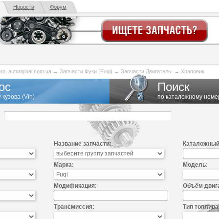
Новости
Форум
. autoriginal.com.ua
→
Запчасти Фуки (Fuqi)
→
Запчасти Двигатель.
→
Храповик
ос
Поиск
 кузова (Vin)
по каталожному номе
Название запчасти:
Каталожный
Марка:
Модель:
Модификация:
Объём двиг
Трансмиссия:
Тип топлива