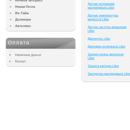
Ночной экспресс
Датчик положения
Новая Почта
распредвала Lifan
Ин-Тайм
Датчик температуры
жидкости Lifan
Деливери
Автолюкс
Датчик частоты вращения
Lifan
Двигатель Lifan
Оплата
Демпфер коленвала Lifan
Задняя опора двигателя
Наличные деньги
Lifan
Безнал
Защита картера Lifan
Звездочка распредвала Lifa