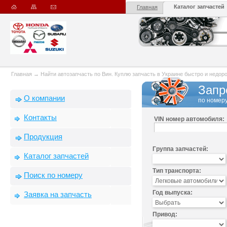
Каталог запчастей
Главная
Главная
→
Найти автозапчасть по Вин. Куплю запчасть в Украине быстро и недорого
Запр
О компании
по номеру
Контакты
VIN номер автомобиля:
Продукция
Группа запчастей:
Каталог запчастей
Тип транспорта:
Поиск по номеру
Год выпуска:
Заявка на запчасть
Привод: