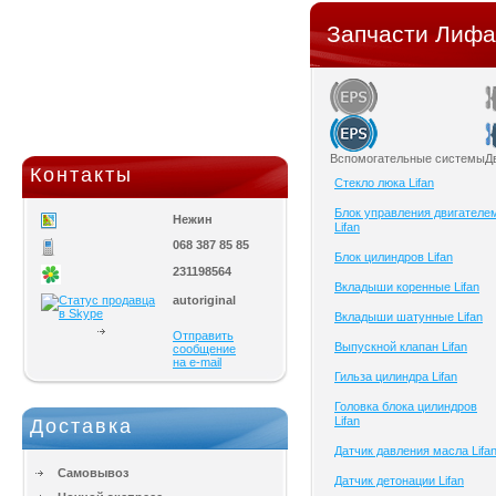
Запчасти Лифан
Вспомогательные системы
Д
Контакты
Cтекло люка Lifan
Блок управления двигателе
Нежин
Lifan
068 387 85 85
Блок цилиндров Lifan
231198564
Вкладыши коренные Lifan
autoriginal
Вкладыши шатунные Lifan
Отправить
Выпускной клапан Lifan
сообщение
на e-mail
Гильза цилиндра Lifan
Головка блока цилиндров
Lifan
Доставка
Датчик давления масла Lifa
Самовывоз
Датчик детонации Lifan