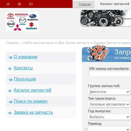
Каталог запчастей
Главная
Главная
→
Найти автозапчасть по Вин. Куплю запчасть в Украине быстро и недорого
Запр
О компании
по номеру
Контакты
VIN номер автомобиля:
Продукция
Группа запчастей:
Каталог запчастей
Тип транспорта:
Поиск по номеру
Год выпуска:
Заявка на запчасть
Привод: