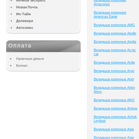
Вкладыши коренные
Ночной экспресс
Amazonas
Новая Почта
Вкладыши коренные
Ин-Тайм
American Eagle
Деливери
Вкладыши коренные AMG
Автолюкс
Вкладыши коренные Apollo
Вкладыши коренные Aprilia
Оплата
Вкладыши коренные Arctic
cat
Наличные деньги
Вкладыши коренные Ardie
Безнал
Вкладыши коренные Argo
Вкладыши коренные Ariel
Вкладыши коренные Arlen
Ness
Вкладыши коренные ARO
Вкладыши коренные Artega
Вкладыши коренные Ashok
Leyland
Вкладыши коренные Asia
Вкладыши коренные Asia