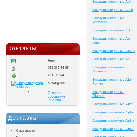
Вкладыши коренные Adly
Вкладыши коренные Aeon
Вкладыши коренные
Aermacchi
Вкладыши коренные AGT
Вкладыши коренные Aie
motor
Контакты
Вкладыши коренные Aixam
Вкладыши коренные AJS
Нежин
Вкладыши коренные
068 387 85 85
Akumoto
231198564
Вкладыши коренные Alfa-
autoriginal
Romeo
Вкладыши коренные
Отправить
Alfamoto
сообщение
на e-mail
Вкладыши коренные Alfer
Вкладыши коренные Alpha
Доставка
Вкладыши коренные Alpina
Вкладыши коренные Alpine
Самовывоз