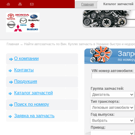
Каталог запчастей
Главная
Главная
→
Найти автозапчасть по Вин. Куплю запчасть в Украине быстро и недорого
Запр
О компании
по номеру
Контакты
VIN номер автомобиля:
Продукция
Группа запчастей:
Каталог запчастей
Тип транспорта:
Поиск по номеру
Год выпуска:
Заявка на запчасть
Привод: