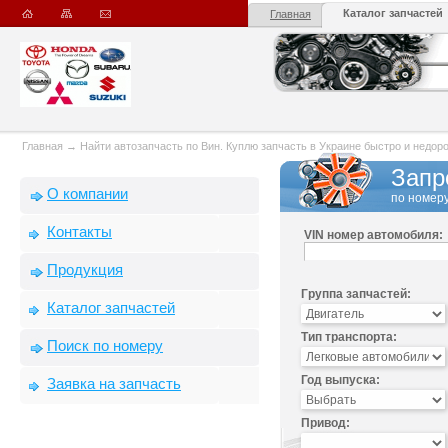
Каталог запчастей
Главная
Главная
→
Найти автозапчасть по Вин. Куплю запчасть в Украине быстро и недорого
Запр
О компании
по номеру
Контакты
VIN номер автомобиля:
Продукция
Группа запчастей:
Каталог запчастей
Тип транспорта:
Поиск по номеру
Год выпуска:
Заявка на запчасть
Привод: