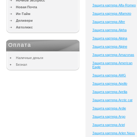
Ночной экспресс
Защита картера Alfa-Romeo
Новая Почта
Защита картера Alfamoto
Ин-Тайм
Деливери
Защита картера Alfer
Автолюкс
Защита картера Alpha
Защита картера Alpina
Оплата
Защита картера Alpine
Защита картера Amazonas
Наличные деньги
Защита картера American
Безнал
Eagle
Защита картера AMG
Защита картера Apollo
Защита картера Aprilia
Защита картера Arctic cat
Защита картера Ardie
Защита картера Argo
Защита картера Ariel
Защита картера Arlen Ness