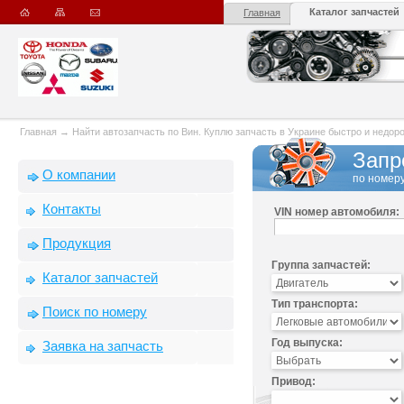
Каталог запчастей
Главная
Главная
→
Найти автозапчасть по Вин. Куплю запчасть в Украине быстро и недорого
Запр
О компании
по номеру
Контакты
VIN номер автомобиля:
Продукция
Группа запчастей:
Каталог запчастей
Тип транспорта:
Поиск по номеру
Год выпуска:
Заявка на запчасть
Привод: