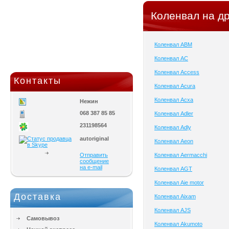
Коленвал на др
Коленвал ABM
Коленвал AC
Коленвал Access
Контакты
Коленвал Acura
Коленвал Acxa
Нежин
068 387 85 85
Коленвал Adler
231198564
Коленвал Adly
autoriginal
Коленвал Aeon
Отправить
Коленвал Aermacchi
сообщение
на e-mail
Коленвал AGT
Коленвал Aie motor
Доставка
Коленвал Aixam
Коленвал AJS
Самовывоз
Коленвал Akumoto