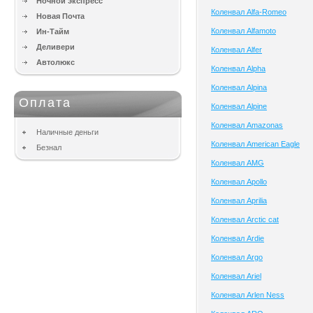
Ночной экспресс
Коленвал Alfa-Romeo
Новая Почта
Коленвал Alfamoto
Ин-Тайм
Деливери
Коленвал Alfer
Автолюкс
Коленвал Alpha
Коленвал Alpina
Оплата
Коленвал Alpine
Коленвал Amazonas
Наличные деньги
Коленвал American Eagle
Безнал
Коленвал AMG
Коленвал Apollo
Коленвал Aprilia
Коленвал Arctic cat
Коленвал Ardie
Коленвал Argo
Коленвал Ariel
Коленвал Arlen Ness