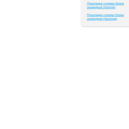
Прокладка головки блока
цилиндров Hammer
Прокладка головки блока
цилиндров Hanomag