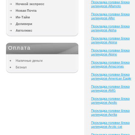
Прокладка головки блока
Ночной экспресс
цилиндров Alfamoto
Новая Почта
Прокладка головки блока
Ин-Тайм
цилиндров Alfer
Деливери
Прокладка головки блока
цилиндров Alpha
Автолюкс
Прокладка головки блока
цилиндров Alpina
Оплата
Прокладка головки блока
цилиндров Alpine
Наличные деньги
Прокладка головки блока
цилиндров Amazonas
Безнал
Прокладка головки блока
цилиндров American Eagle
Прокладка головки блока
цилиндров AMG
Прокладка головки блока
цилиндров Apollo
Прокладка головки блока
цилиндров Aprilia
Прокладка головки блока
цилиндров Arctic cat
Прокладка головки блока