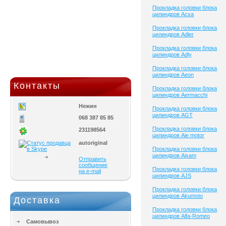
Прокладка головки блока
цилиндров Acxa
Прокладка головки блока
цилиндров Adler
Прокладка головки блока
цилиндров Adly
Прокладка головки блока
цилиндров Aeon
Контакты
Прокладка головки блока
цилиндров Aermacchi
Нежин
Прокладка головки блока
цилиндров AGT
068 387 85 85
Прокладка головки блока
231198564
цилиндров Aie motor
autoriginal
Прокладка головки блока
цилиндров Aixam
Отправить
сообщение
Прокладка головки блока
на e-mail
цилиндров AJS
Прокладка головки блока
цилиндров Akumoto
Доставка
Прокладка головки блока
цилиндров Alfa-Romeo
Самовывоз