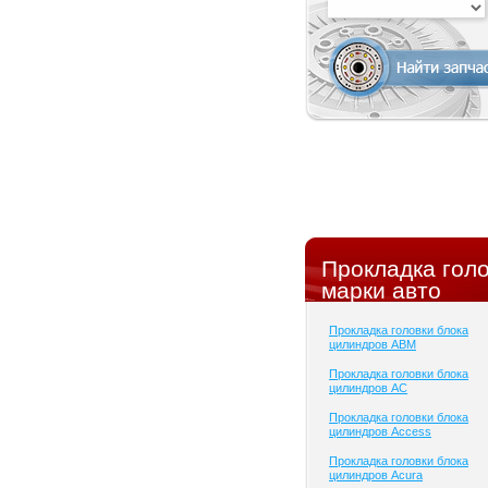
Прокладка голо
марки авто
Прокладка головки блока
цилиндров ABM
Прокладка головки блока
цилиндров AC
Прокладка головки блока
цилиндров Access
Прокладка головки блока
цилиндров Acura