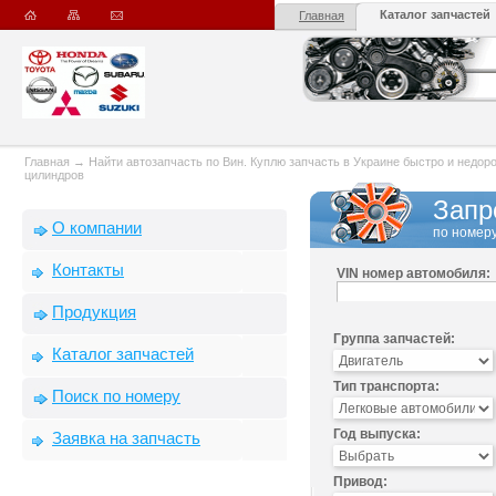
Каталог запчастей
Главная
Главная
→
Найти автозапчасть по Вин. Куплю запчасть в Украине быстро и недорого
цилиндров
Запр
О компании
по номеру
Контакты
VIN номер автомобиля:
Продукция
Группа запчастей:
Каталог запчастей
Тип транспорта:
Поиск по номеру
Год выпуска:
Заявка на запчасть
Привод: