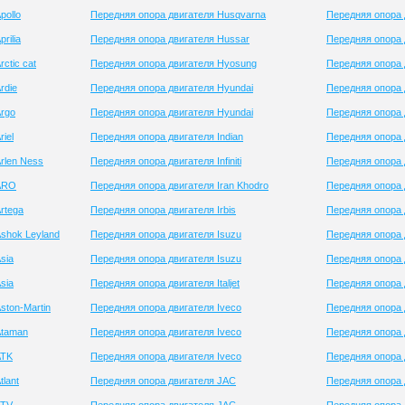
pollo
Передняя опора двигателя Husqvarna
Передняя опора
rilia
Передняя опора двигателя Hussar
Передняя опора 
ctic cat
Передняя опора двигателя Hyosung
Передняя опора
rdie
Передняя опора двигателя Hyundai
Передняя опора 
Argo
Передняя опора двигателя Hyundai
Передняя опора 
iel
Передняя опора двигателя Indian
Передняя опора 
rlen Ness
Передняя опора двигателя Infiniti
Передняя опора 
 ARO
Передняя опора двигателя Iran Khodro
Передняя опора 
rtega
Передняя опора двигателя Irbis
Передняя опора 
shok Leyland
Передняя опора двигателя Isuzu
Передняя опора 
sia
Передняя опора двигателя Isuzu
Передняя опора 
sia
Передняя опора двигателя Italjet
Передняя опора 
ston-Martin
Передняя опора двигателя Iveco
Передняя опора д
Ataman
Передняя опора двигателя Iveco
Передняя опора 
ATK
Передняя опора двигателя Iveco
Передняя опора 
lant
Передняя опора двигателя JAC
Передняя опора 