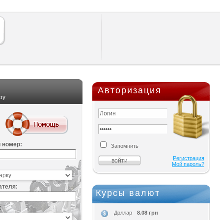
Авторизация
ру
 номер:
Запомнить
Регистрация
Мой пароль?
ателя:
Курсы валют
:
8.08 грн
Доллар