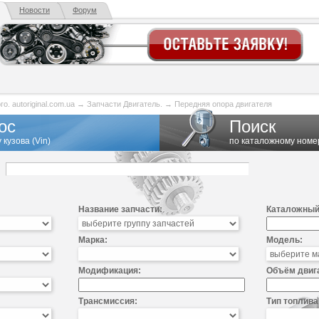
Новости
Форум
. autoriginal.com.ua
→
Запчасти Двигатель.
→
Передняя опора двигателя
ос
Поиск
 кузова (Vin)
по каталожному номе
Название запчасти:
Каталожный
Марка:
Модель:
Модификация:
Объём двиг
Трансмиссия:
Тип топлива