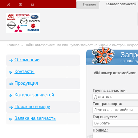
Каталог запчастей
Главная
Главная
→
Найти автозапчасть по Вин. Куплю запчасть в Украине быстро и недорого
Запр
О компании
по номеру
Контакты
VIN номер автомобиля:
Продукция
Группа запчастей:
Каталог запчастей
Тип транспорта:
Поиск по номеру
Год выпуска:
Заявка на запчасть
Привод: