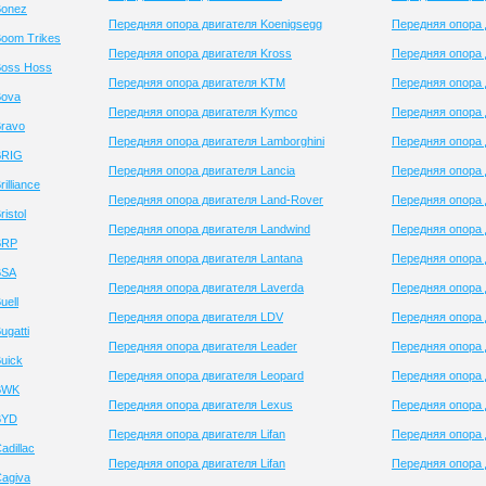
Bonez
Передняя опора двигателя Koenigsegg
Передняя опора 
oom Trikes
Передняя опора двигателя Kross
Передняя опора 
Boss Hoss
Передняя опора двигателя KTM
Передняя опора 
Bova
Передняя опора двигателя Kymco
Передняя опора 
Bravo
Передняя опора двигателя Lamborghini
Передняя опора 
BRIG
Передняя опора двигателя Lancia
Передняя опора 
illiance
Передняя опора двигателя Land-Rover
Передняя опора 
istol
Передняя опора двигателя Landwind
Передняя опора 
BRP
Передняя опора двигателя Lantana
Передняя опора 
BSA
Передняя опора двигателя Laverda
Передняя опора д
uell
Передняя опора двигателя LDV
Передняя опора 
gatti
Передняя опора двигателя Leader
Передняя опора 
uick
Передняя опора двигателя Leopard
Передняя опора д
 BWK
Передняя опора двигателя Lexus
Передняя опора д
BYD
Передняя опора двигателя Lifan
Передняя опора 
dillac
Передняя опора двигателя Lifan
Передняя опора 
agiva