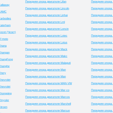
Передняя опора двигателя Lifan
Передняя опора 
allaway
Передняя опора двигателя Lincoln
Передняя опора 
 CAMC
Передняя опора двигателя Linhai
Передняя опора 
arbodies
Передняя опора двигателя Lml
Передняя опора 
Caterham
Передняя опора двигателя Loncin
Передняя опора 
ezet (Чезет)
Передняя опора двигателя Lotec
Передняя опора 
f moto
Передняя опора двигателя Lotus
Передняя опора 
Chana
Передняя опора двигателя Mack
Передняя опора 
Changan
Передняя опора двигателя Makc
Передняя опора 
ChangFeng
Передняя опора двигателя Malaguti
Передняя опора 
Changhe
Передняя опора двигателя Man
Передняя опора д
Chery
Передняя опора двигателя Man
Передняя опора 
hevrolet
Передняя опора двигателя MAN-VW
Передняя опора
hevrolet
Передняя опора двигателя Mar-co
Передняя опора д
Chongqing
Передняя опора двигателя Marcos
Передняя опора 
hrysler
Передняя опора двигателя Marshell
Передняя опора 
itroen
Передняя опора двигателя Marsun
Передняя опора д