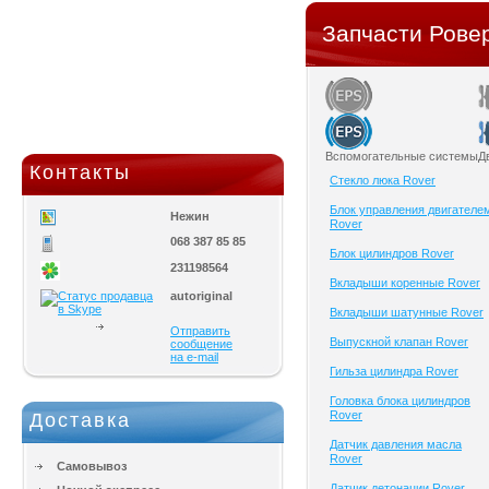
Запчасти Ровер
Вспомогательные системы
Д
Контакты
Cтекло люка Rover
Блок управления двигателе
Нежин
Rover
068 387 85 85
Блок цилиндров Rover
231198564
Вкладыши коренные Rover
autoriginal
Вкладыши шатунные Rover
Отправить
Выпускной клапан Rover
сообщение
на e-mail
Гильза цилиндра Rover
Головка блока цилиндров
Rover
Доставка
Датчик давления масла
Rover
Самовывоз
Датчик детонации Rover