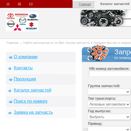
Каталог запчастей
Главная
Главная
→
Найти автозапчасть по Вин. Куплю запчасть в Украине быстро и недорого
Запр
О компании
по номеру
Контакты
VIN номер автомобиля:
Продукция
Группа запчастей:
Каталог запчастей
Тип транспорта:
Поиск по номеру
Год выпуска:
Заявка на запчасть
Привод: