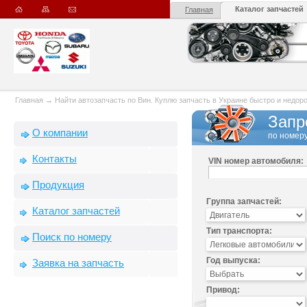
Каталог запчастей
Главная
Главная
→
Найти автозапчасть по Вин. Куплю запчасть в Украине быстро и недорого
Запр
О компании
по номеру
Контакты
VIN номер автомобиля:
Продукция
Группа запчастей:
Каталог запчастей
Тип транспорта:
Поиск по номеру
Год выпуска:
Заявка на запчасть
Привод: