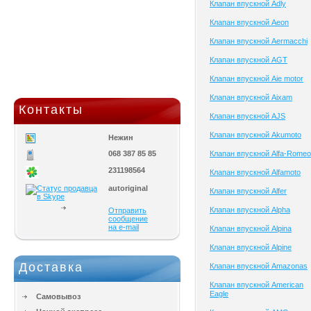
Клапан впускной Adly
Клапан впускной Aeon
Клапан впускной Aermacchi
Клапан впускной AGT
Клапан впускной Aie motor
Клапан впускной Aixam
Контакты
Клапан впускной AJS
Клапан впускной Akumoto
Нежин
068 387 85 85
Клапан впускной Alfa-Romeo
231198564
Клапан впускной Alfamoto
autoriginal
Клапан впускной Alfer
Клапан впускной Alpha
Отправить
сообщение
на e-mail
Клапан впускной Alpina
Клапан впускной Alpine
Доставка
Клапан впускной Amazonas
Клапан впускной American
Eagle
Самовывоз