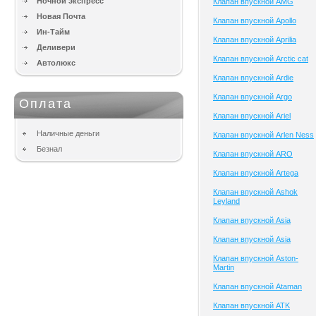
Ночной экспресс
Клапан впускной AMG
Новая Почта
Клапан впускной Apollo
Ин-Тайм
Клапан впускной Aprilia
Деливери
Клапан впускной Arctic cat
Автолюкс
Клапан впускной Ardie
Клапан впускной Argo
Оплата
Клапан впускной Ariel
Наличные деньги
Клапан впускной Arlen Ness
Безнал
Клапан впускной ARO
Клапан впускной Artega
Клапан впускной Ashok
Leyland
Клапан впускной Asia
Клапан впускной Asia
Клапан впускной Aston-
Martin
Клапан впускной Ataman
Клапан впускной ATK